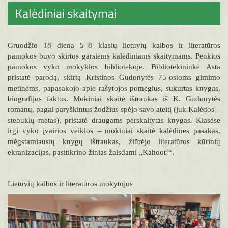
Kalėdiniai skaitymai
Gruodžio 18 dieną 5–8 klasių lietuvių kalbos ir literatūros
pamokos buvo skirtos garsiems kalėdiniams skaitymams. Penkios
pamokos vyko mokyklos bibliotekoje. Bibliotekininkė Asta
pristatė parodą, skirtą Kristinos Gudonytės 75-osioms gimimo
metinėms, papasakojo apie rašytojos pomėgius, sukurtas knygas,
biografijos faktus. Mokiniai skaitė ištraukas iš K. Gudonytės
romanų, pagal paryškintus žodžius spėjo savo ateitį (juk Kalėdos –
stebuklų metas), pristatė draugams perskaitytas knygas. Klasėse
irgi vyko įvairios veiklos – mokiniai skaitė kalėdines pasakas,
mėgstamiausių knygų ištraukas, žiūrėjo literatūros kūrinių
ekranizacijas, pasitikrino žinias žaisdami „Kahoot!“.
Lietuvių kalbos ir literatūros mokytojos