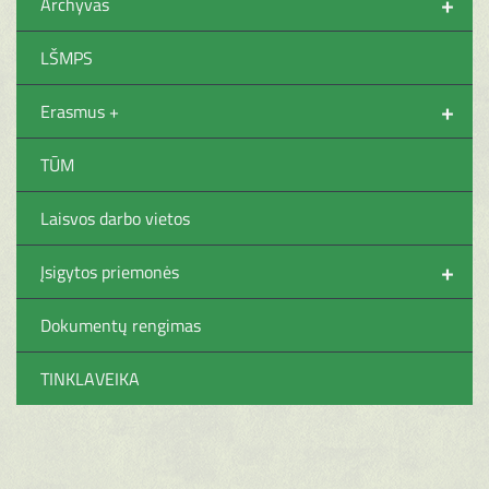
+
Archyvas
LŠMPS
+
Erasmus +
TŪM
Laisvos darbo vietos
+
Įsigytos priemonės
Dokumentų rengimas
TINKLAVEIKA