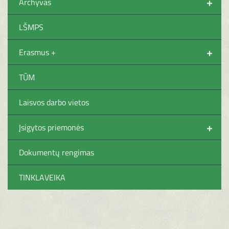
+
Archyvas
LŠMPS
+
Erasmus +
TŪM
Laisvos darbo vietos
+
Įsigytos priemonės
Dokumentų rengimas
TINKLAVEIKA