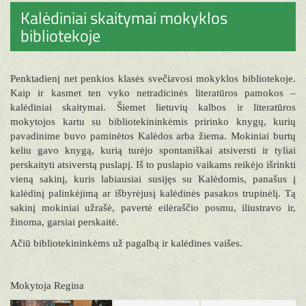
Kalėdiniai skaitymai mokyklos
bibliotekoje
Penktadienį net penkios klasės svečiavosi mokyklos bibliotekoje.
Kaip ir kasmet ten vyko netradicinės literatūros pamokos –
kalėdiniai skaitymai. Šiemet lietuvių kalbos ir literatūros
mokytojos kartu su bibliotekininkėmis pririnko knygų, kurių
pavadinime buvo paminėtos Kalėdos arba žiema. Mokiniai burtų
keliu gavo knygą, kurią turėjo spontaniškai atsiversti ir tyliai
perskaityti atsiverstą puslapį. Iš to puslapio vaikams reikėjo išrinkti
vieną sakinį, kuris labiausiai susijęs su Kalėdomis, panašus į
kalėdinį palinkėjimą ar išbyrėjusį kalėdinės pasakos trupinėlį. Tą
sakinį mokiniai užrašė, pavertė eilėraščio posmu, iliustravo ir,
žinoma, garsiai perskaitė.
Ačiū bibliotekininkėms už pagalbą ir kalėdines vaišes.
Mokytoja Regina