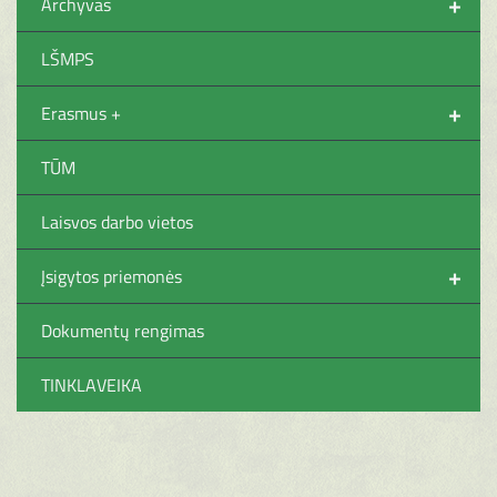
+
Archyvas
LŠMPS
+
Erasmus +
TŪM
Laisvos darbo vietos
+
Įsigytos priemonės
Dokumentų rengimas
TINKLAVEIKA