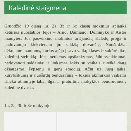
Kalėdinė staigmena
Gruodžio 19 dieną 1a, 2a, 3b ir 3c klasių mokinius aplankė
keturios nuostabios fėjos – Arno, Damiano, Dominyko ir Aistės
mamytės. Jos pasveikino mokinius artėjančių Kalėdų proga ir
padovanojo kiekvienam po saldžią dovanėlę. Nuoširdžiai
dėkojame mamoms, kurios atėjo į savo vaikų klases ir sukūrė tikrą
kalėdinį stebuklą. Jūsų netikėtas apsilankymas, šilti sveikinimai,
padovanoti saldainiai ir linksmas šokis su vaikais suteikė daug
džiaugsmo, šypsenų ir gerų emocijų. Ačiū už Jūsų laiką,
kūrybiškumą ir nuoširdų bendravimą – tokios akimirkos vaikams
išlieka atmintyje labai ilgai ir praturtina mokyklos bendruomenę
kalėdine dvasia.
1a, 2a, 3b ir 3c mokytojos