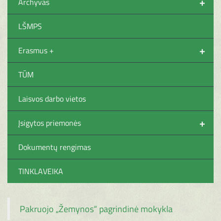
+
Archyvas
LŠMPS
+
Erasmus +
TŪM
Laisvos darbo vietos
+
Įsigytos priemonės
Dokumentų rengimas
TINKLAVEIKA
Pakruojo „Žemynos“ pagrindinė mokykla