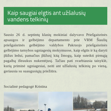
Kaip saugiai elgtis ant užšalusių
vandens telkinių
Sausio 26 d. septintų klasių mokiniai dalyvavo Priešgaisrinės
apsaugos ir gelbėjimo departamento prie VRM Šiaulių
priešgaisrinės gelbėjimo valdybos Pakruojo priešgaisrinės
gelbėjimo tarnybos ugniagesių mokymuose, kaip elgtis ir ką daryti
įlūžus ledui, pamačius įlūžusį kitą žmogų, kaip suteikti pirmąją
pagalbą ištraukus nukentėjusį. Tačiau pati svarbiausia taisyklė,
kurią priminė ugniagesiai, neiti ant užšalusių telkinių po vieną,
geriausia su suaugusiųjų priežiūra.
Socialinė pedagogė Kristina