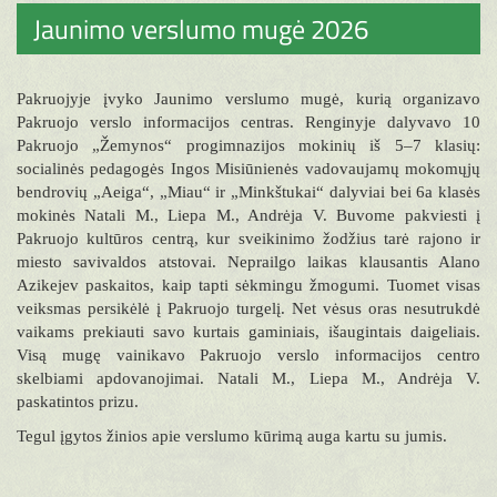
Jaunimo verslumo mugė 2026
Pakruojyje įvyko Jaunimo verslumo mugė, kurią organizavo
Pakruojo verslo informacijos centras. Renginyje dalyvavo 10
Pakruojo „Žemynos“ progimnazijos mokinių iš 5–7 klasių:
socialinės pedagogės Ingos Misiūnienės vadovaujamų mokomųjų
bendrovių „Aeiga“, „Miau“ ir „Minkštukai“ dalyviai bei 6a klasės
mokinės Natali M., Liepa M., Andrėja V. Buvome pakviesti į
Pakruojo kultūros centrą, kur sveikinimo žodžius tarė rajono ir
miesto savivaldos atstovai. Neprailgo laikas klausantis Alano
Azikejev paskaitos, kaip tapti sėkmingu žmogumi. Tuomet visas
veiksmas persikėlė į Pakruojo turgelį. Net vėsus oras nesutrukdė
vaikams prekiauti savo kurtais gaminiais, išaugintais daigeliais.
Visą mugę vainikavo Pakruojo verslo informacijos centro
skelbiami apdovanojimai. Natali M., Liepa M., Andrėja V.
paskatintos prizu.
Tegul įgytos žinios apie verslumo kūrimą auga kartu su jumis.