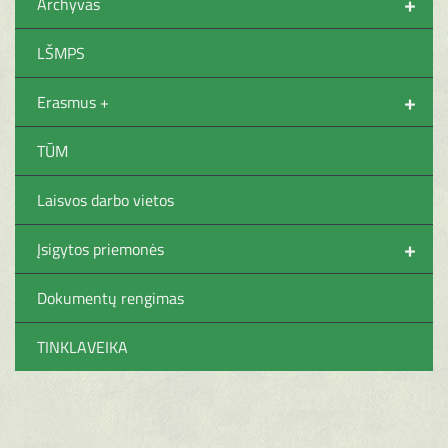
+
Archyvas
LŠMPS
+
Erasmus +
TŪM
Laisvos darbo vietos
+
Įsigytos priemonės
Dokumentų rengimas
TINKLAVEIKA