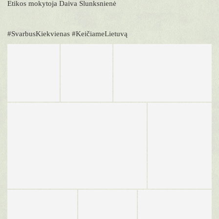
Etikos mokytoja Daiva Slunksnienė
#SvarbusKiekvienas #KeičiameLietuvą