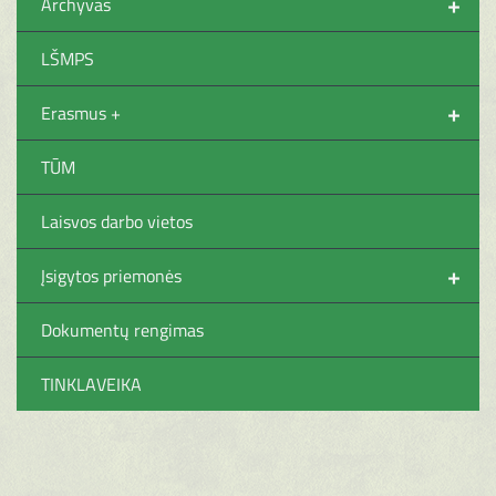
+
Archyvas
LŠMPS
+
Erasmus +
TŪM
Laisvos darbo vietos
+
Įsigytos priemonės
Dokumentų rengimas
TINKLAVEIKA