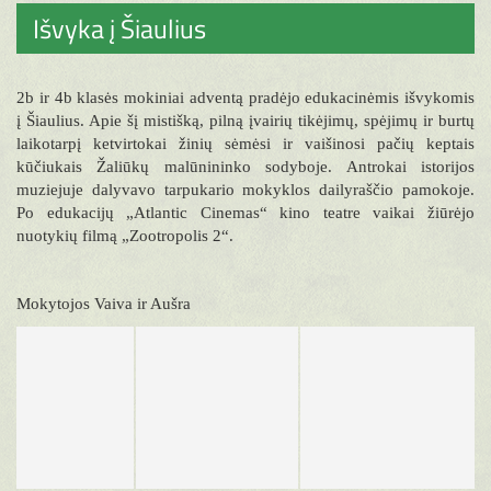
Išvyka į Šiaulius
2b ir 4b klasės mokiniai adventą pradėjo edukacinėmis išvykomis
į Šiaulius. Apie šį mistišką, pilną įvairių tikėjimų, spėjimų ir burtų
laikotarpį ketvirtokai žinių sėmėsi ir vaišinosi pačių keptais
kūčiukais Žaliūkų malūnininko sodyboje. Antrokai istorijos
muziejuje dalyvavo tarpukario mokyklos dailyraščio pamokoje.
Po edukacijų „Atlantic Cinemas“ kino teatre vaikai žiūrėjo
nuotykių filmą „Zootropolis 2“.
Mokytojos Vaiva ir Aušra