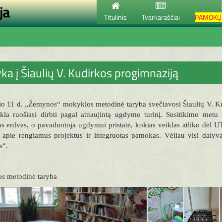
ja
Titulinis
Tvarkaraščiai
PAMOKŲ 
yka į Šiaulių V. Kudirkos progimnaziją
o 11 d. „Žemynos“ mokyklos metodinė taryba svečiavosi Šiaulių V. Kud
kla ruošiasi dirbti pagal atnaujintą ugdymo turinį. Susitikimo metu
 erdves, o pavaduotoja ugdymui pristatė, kokias veiklas atliko dėl U
i apie rengiamus projektus ir integruotas pamokas. Vėliau visi daly
s“.
s metodinė taryba