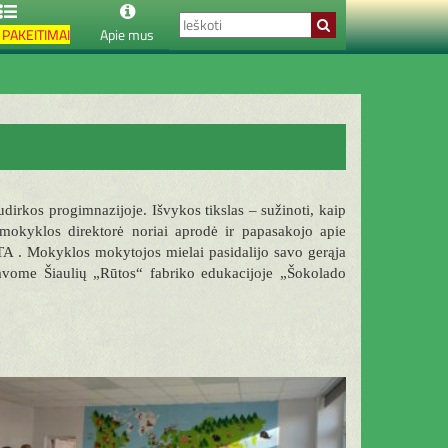
PAKEITIMAI
Apie mus
irkos progimnazijoje. Išvykos tikslas – sužinoti, kaip
 mokyklos direktorė noriai aprodė ir papasakojo apie
TA . Mokyklos mokytojos mielai pasidalijo savo gerąja
vavome Šiaulių „Rūtos“ fabriko edukacijoje „Šokolado