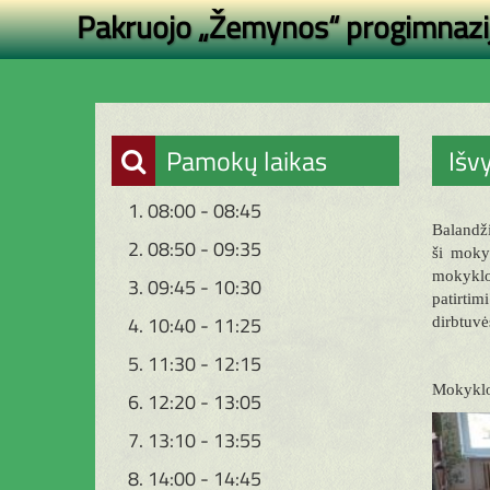
Pakruojo „Žemynos“ progimnazi
Pamokų laikas
Išv
1. 08:00 - 08:45
Balandži
2. 08:50 - 09:35
ši moky
mokyklos
3. 09:45 - 10:30
patirtim
4. 10:40 - 11:25
dirbtuvė
5. 11:30 - 12:15
Mokyklo
6. 12:20 - 13:05
7. 13:10 - 13:55
8. 14:00 - 14:45