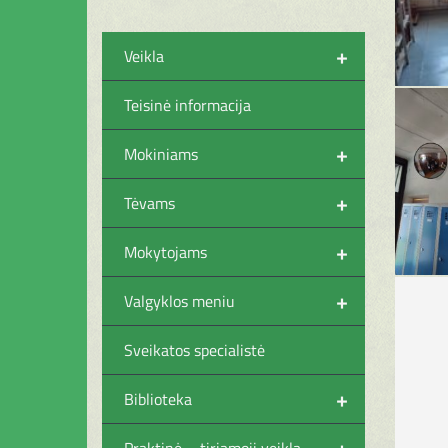
+
Veikla
Teisinė informacija
+
Mokiniams
+
Tėvams
+
Mokytojams
+
Valgyklos meniu
Sveikatos specialistė
+
Biblioteka
+
Praktinė – tiriamoji veikla