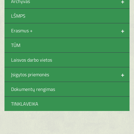
+
Archyvas
LŠMPS
+
Erasmus +
TŪM
Laisvos darbo vietos
+
Įsigytos priemonės
Dokumentų rengimas
TINKLAVEIKA