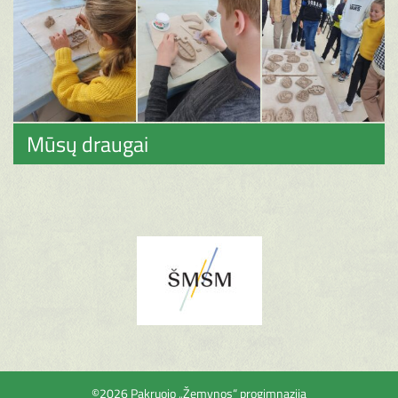
Mūsų draugai
©2026 Pakruojo „Žemynos“ progimnazija