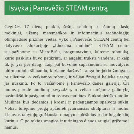
Išvyka į Panevėžio STEAM centrą
Gegužės 17 dieną penktų, šeštų, septintų ir aštuntų klasių
mokiniai, užėmę matematikos ir informacinių technologijų
olimpiadose prizines vietas, vyko į Panevėžio STEAM centrą bei
dalyvavo edukacijoje „Linksma muilinė“. STEAM centre
susipažinome su MicroBit’ų, programavimu, kūrėme robotuką,
kurio paskirtis buvo patikrinti, ar augalui trūksta vandens, ar kaip
tik jo yra per daug. Taip pat buvome supažindinti su inovatyviu
hidroponiniu šiltnamiu, kuriame daržovės auga be jokio žmogaus
prisilietimo, o veikiamos robotų, ir vėliau žmogui belieka tiesiog
jas nuskinti. Po to važiavome į Panevėžio dailės galeriją. Čia
mums parodė muilinių pavyzdžių, o vėliau turėjome galimybę
pasireikšti ir pasigaminti nuosavas muilines iš ukrainietiško molio.
Muilinės bus dedamos į krosnį ir padengiamos spalvotu stiklu.
Vėliau turėjome progą apžiūrėti įvairiausias skulptūras iš molio,
Lietuvos tapytojų gražiausiai nutapytus piešinius ir dar begalę kitų
kūrinių. O po tokios smagios ir turiningos dienos saugiai grįžome į
namus.