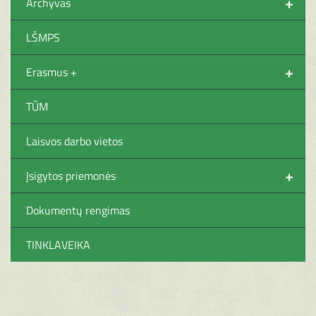
+
Archyvas
LŠMPS
+
Erasmus +
TŪM
Laisvos darbo vietos
+
Įsigytos priemonės
Dokumentų rengimas
TINKLAVEIKA