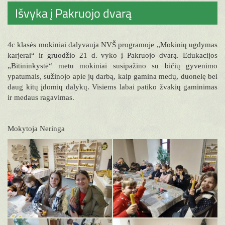
Išvyka į Pakruojo dvarą
4c klasės mokiniai dalyvauja NVŠ programoje „Mokinių ugdymas
karjerai“ ir gruodžio 21 d. vyko į Pakruojo dvarą. Edukacijos
„Bitininkystė“ metu mokiniai susipažino su bičių gyvenimo
ypatumais, sužinojo apie jų darbą, kaip gamina medų, duonelę bei
daug kitų įdomių dalykų. Visiems labai patiko žvakių gaminimas
ir medaus ragavimas.
Mokytoja Neringa