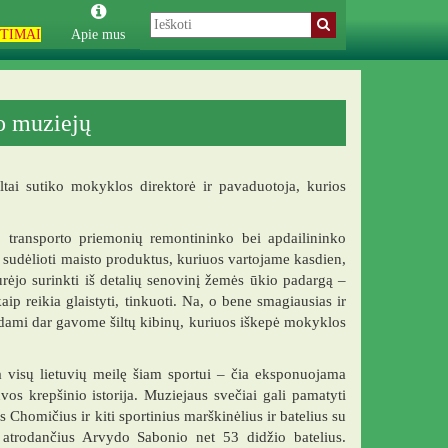
TIMAI
Apie mus
o muziejų
tai sutiko mokyklos direktorė ir pavaduotoja, kurios
, transporto priemonių remontininko bei apdailininko
ų sudėlioti maisto produktus, kuriuos vartojame kasdien,
urėjo surinkti iš detalių senovinį žemės ūkio padargą –
p reikia glaistyti, tinkuoti. Na, o bene smagiausias ir
dami dar gavome šiltų kibinų, kuriuos iškepė mokyklos
a visų lietuvių meilę šiam sportui – čia eksponuojama
os krepšinio istorija. Muziejaus svečiai gali pamatyti
Chomičius ir kiti sportinius marškinėlius ir batelius su
i atrodančius Arvydo Sabonio net 53 didžio batelius.