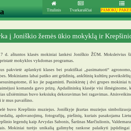
ja
Titulinis
Tvarkaraščiai
PAMOKŲ PAKEI
yka į Joniškio žemės ūkio mokyklą ir Krepšini
7 d. aštuntos klasės mokiniai lankėsi Joniškio ŽŪM. Moksleivius šil
 pristatė mokyklos vykdomas programas.
us pakvietė aplankyti klases bei praktiškai „pasimatuoti“ agronomo
bes. Mokiniams labai patiko ant grūdinių, ankštinių kultūrų paveikslėli
nesusimąstome, iš ko jie pagaminti. Pasiskirstę į dvi grupes mokiniai t
aimėjusi komanda gavo prizų. Apdailininkų klasėje visi išmėginome, kai
ias užsiėmimas buvo keksiukų dekoravimas bei ragavimas. Atsisveikin
i ir mus pavaišino.
telė buvo Krepšinio muziejus. Joniškyje įkurtas muziejus simbolizuoj
edalių, apdovanojimų, fotografijų, piešinių, kuriais pasakojama Lietuv
epšinio legendų kaip Arvydas Sabonis, Šarūnas Marčiulionis, Valdemaras 
fais. Mokiniai turėjo unikalią galimybę rankose palaikyti įspūdinga