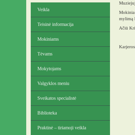
Muziejuj
Veikla
Mokiniai
mylimą k
Teisinė informacija
Ačiū Kri
Mokiniams
Karjeros
Tėvams
Mokytojams
Valgyklos meniu
Sveikatos specialistė
Biblioteka
Praktinė – tiriamoji veikla