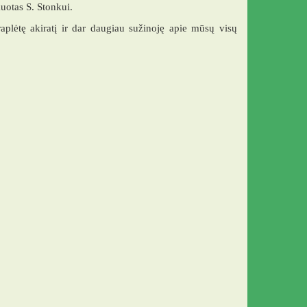
otas S. Stonkui.
aplėtę akiratį ir dar daugiau sužinoję apie mūsų visų