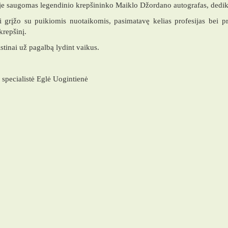
e saugomas legendinio krepšininko Maiklo Džordano autografas, dediku
 grįžo su puikiomis nuotaikomis, pasimatavę kelias profesijas bei pr
repšinį.
stinai už pagalbą lydint vaikus.
 specialistė Eglė Uogintienė