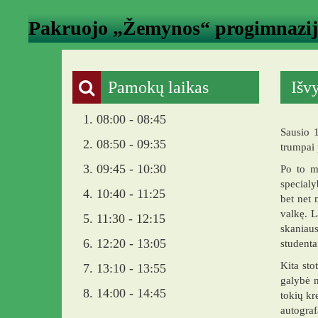
Pakruojo „Žemynos“ progimnazi
Pamokų laikas
Išv
1. 08:00 - 08:45
Sausio 1
2. 08:50 - 09:35
trumpai
3. 09:45 - 10:30
Po to m
specialy
4. 10:40 - 11:25
bet net 
valkę. L
5. 11:30 - 12:15
skaniaus
6. 12:20 - 13:05
studenta
Kita sto
7. 13:10 - 13:55
galybė m
8. 14:00 - 14:45
tokių kr
autogra