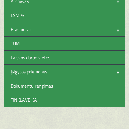
+
Archyvas
LŠMPS
+
Erasmus +
TŪM
Laisvos darbo vietos
+
Įsigytos priemonės
Dokumentų rengimas
TINKLAVEIKA