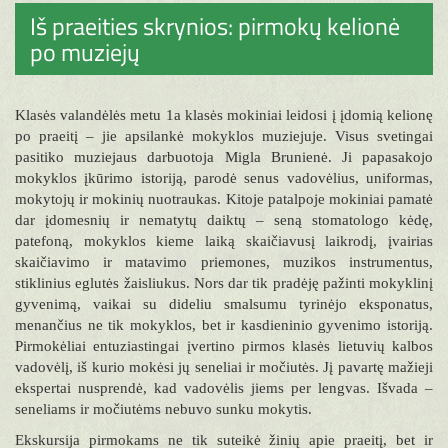
Iš praeities skrynios: pirmokų kelionė
po muziejų
Klasės valandėlės metu 1a klasės mokiniai leidosi į įdomią kelionę
po praeitį – jie apsilankė mokyklos muziejuje. Visus svetingai
pasitiko muziejaus darbuotoja Migla Brunienė. Ji papasakojo
mokyklos įkūrimo istoriją, parodė senus vadovėlius, uniformas,
mokytojų ir mokinių nuotraukas. Kitoje patalpoje mokiniai pamatė
dar įdomesnių ir nematytų daiktų – seną stomatologo kėdę,
patefoną, mokyklos kieme laiką skaičiavusį laikrodį, įvairias
skaičiavimo ir matavimo priemones, muzikos instrumentus,
stiklinius eglutės žaisliukus. Nors dar tik pradėję pažinti mokyklinį
gyvenimą, vaikai su dideliu smalsumu tyrinėjo eksponatus,
menančius ne tik mokyklos, bet ir kasdieninio gyvenimo istoriją.
Pirmokėliai entuziastingai įvertino pirmos klasės lietuvių kalbos
vadovėlį, iš kurio mokėsi jų seneliai ir močiutės. Jį pavartę mažieji
ekspertai nusprendė, kad vadovėlis jiems per lengvas. Išvada –
seneliams ir močiutėms nebuvo sunku mokytis.
Ekskursija pirmokams ne tik suteikė žinių apie praeitį, bet ir