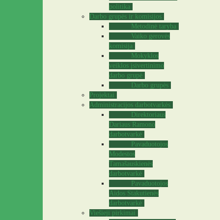
politika
Darbo grupės ir komisijos
Metodinė taryba
Vaiko gerovės
komisija
Mokyklos
veiklos įsivertinimo
darbo grupė
Darbo grupės
Projektai
Administracijos darbotvarkės
Direktoriaus
Dariaus Ramono
darbotvarkė
Pavaduotojos
Modestos
Tamašauskienės
darbotvarkė
Pavaduotojos
Aidos Stakutienės
darbotvarkė
Viešieji pirkimai