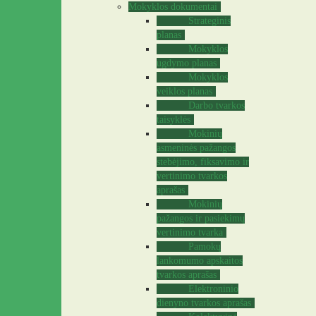
Mokyklos dokumentai
Strateginis
planas
Mokyklos
ugdymo planas
Mokyklos
veiklos planas
Darbo tvarkos
taisyklės
Mokinių
asmeninės pažangos
stebėjimo, fiksavimo ir
vertinimo tvarkos
aprašas
Mokinių
pažangos ir pasiekimų
vertinimo tvarka
Pamokų
lankomumo apskaitos
tvarkos aprašas
Elektroninio
dienyno tvarkos aprašas