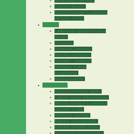
Neformalusis ugdymas
Ugdymas karjerai
Mokinių pažangos ir pasiekimų
vertinimo tvarka
Tėvams
Lankomumo apskaitos tvarkos
aprašas
Priemonės
Priėmimas į mokyklą
Mokyklos uniformos
Klausiate – atsakome
Mokėjimo mokytis
kompetencija
Radybų karalystė
Mokytojams
Veiklos įsivertinimo anketa
Ugdymo turinio dokumentacija
Mokinių pažangos ir pasiekimų
vertinimo tvarka
Atestacijos nuostatai
Pamokos apibendrinimas
Pamokos stebėjimo forma
Neformalaus ugdymo forma