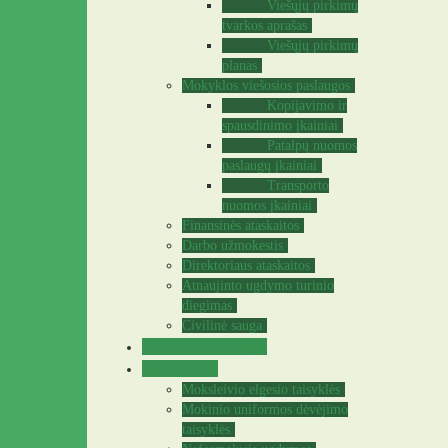
Viešųjų pirkimų
tvarkos aprašas
Viešųjų pirkimų
planas
Mokyklos viešosios paslaugos
Kopijavimo ir
spausdinimo įkainiai
Patalpų nuomos
paslaugų įkainiai
Transporto
nuomos įkainiai
Finansinės ataskaitos
Darbo užmokestis
Direktoriaus ataskaitos
Atnaujinto ugdymo turinio
diegimas
Civilinė sauga
Teisinė informacija
Mokiniams
Moksleivio elgesio taisyklės
Mokinio uniformos dėvėjimo
taisyklės