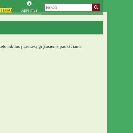
TIMAI
Apie mus
lė inkilus į Lietuvą grįžusiems paukščiams.