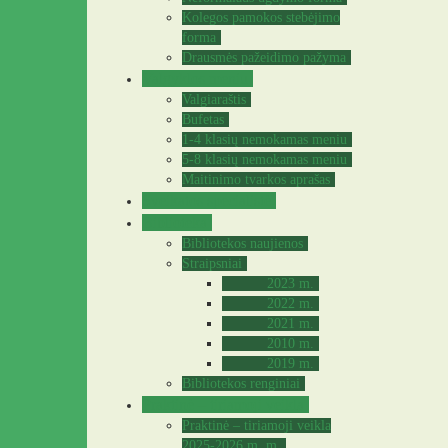
Kolegos pamokos stebėjimo
forma
Drausmės pažeidimo pažyma
Valgyklos meniu
Valgiaraštis
Bufetas
1-4 klasių nemokamas meniu
5-8 klasių nemokamas meniu
Maitinimo tvarkos aprašas
Sveikatos specialistė
Biblioteka
Bibliotekos naujienos
Straipsniai
2023 m.
2022 m.
2021 m.
2010 m.
2019 m.
Bibliotekos renginiai
Praktinė – tiriamoji veikla
Praktinė – tiriamoji veikla
2025-2026 m. m.