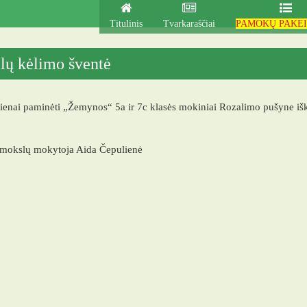
Titulinis
Tvarkaraščiai
PAMOKŲ PAKEI
ilų kėlimo šventė
enai paminėti „Žemynos“ 5a ir 7c klasės mokiniai Rozalimo pušyne iškė
mokslų mokytoja Aida Čepulienė