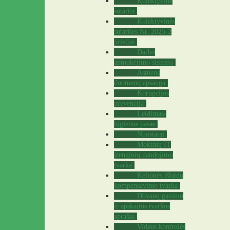
Kolektyvinė
sutartis
Kolektyvinės
sutarties Nr. 2025-2
priedas
Darbo
apmokėjimo sistema
Asmens
duomenų apsauga
Korupcijos
prevencija
Leidimas-
higienos pasas
Nuostatai
Mokinių IT
įrenginių naudojimo
tvarka
Kelionės išlaidų
kompensavimo tvarka
Dovanų gavimo
ir apskaitos tvarkos
aprašas
Vidaus kontrolės