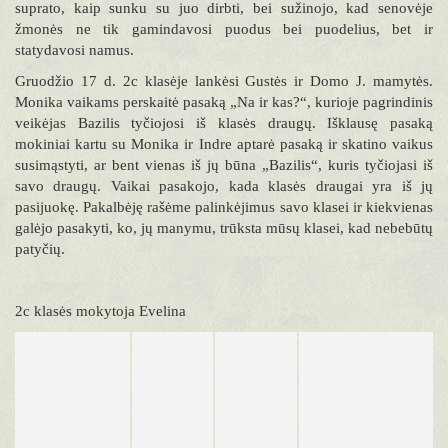
suprato, kaip sunku su juo dirbti, bei sužinojo, kad senovėje
žmonės ne tik gamindavosi puodus bei puodelius, bet ir
statydavosi namus.
Gruodžio 17 d. 2c klasėje lankėsi Gustės ir Domo J. mamytės.
Monika vaikams perskaitė pasaką „Na ir kas?“, kurioje pagrindinis
veikėjas Bazilis tyčiojosi iš klasės draugų. Išklausę pasaką
mokiniai kartu su Monika ir Indre aptarė pasaką ir skatino vaikus
susimąstyti, ar bent vienas iš jų būna „Bazilis“, kuris tyčiojasi iš
savo draugų. Vaikai pasakojo, kada klasės draugai yra iš jų
pasijuokę. Pakalbėję rašėme palinkėjimus savo klasei ir kiekvienas
galėjo pasakyti, ko, jų manymu, trūksta mūsų klasei, kad nebebūtų
patyčių.
2c klasės mokytoja Evelina