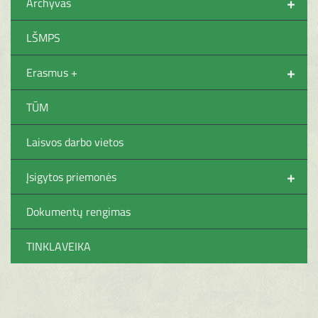
+
Archyvas
LŠMPS
+
Erasmus +
TŪM
Laisvos darbo vietos
+
Įsigytos priemonės
Dokumentų rengimas
TINKLAVEIKA