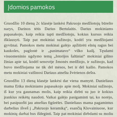
Įdomios pamokos
Gruodžio 10 dieną 2c klasėje lankėsi Pakruojo medžiotojų būrelio
narys, Darinos tėtis Darius Bertulaitis. Darius mokiniams
papasakojo, kaip reikia tapti medžiotoju, kokius kursus reikia
išklausyti. Taip pat mokiniai sužinojo, kodėl yra medžiojami
gyvūnai. Pamokos metu mokinai galėjo apžiūrėti elnių ragus bei
kaukoles, paglostė ir „pasimatavo“ vilko kailį. Tęsdami
visuomeninio ugdymo temą „Istorijos šaltiniai“ mokiniai gilino
žinias apie tai, kodėl senovėje žmonės medžiojo, ir sužinojo, kad
buvo medžiojama ne tik dėl mėsos, bet ir dėl kailio. Pamokos
metu mokiniai vaišinosi Dariaus atnešta žvėrienos dešra.
Gruodžio 13 dieną klasėje lankėsi dar viena mamytė. Danieliaus
mama Erika mokiniams papasakojo apie molį. Mokiniai sužinojo,
iš kur yra gaunamas molis, kaip reikia dirbti su juo ir kokius
įrankius reikėtų naudoti. Vaikai galėjo pasigaminti tai, ko norėjo,
bei pasipuošti jau atneštas figūrėles. Danieliaus mama pagamintus
darbelius išveš į „Pakruojo keramiką“, esančią Klovainiuose, kur
mokinių darbai bus išdeginti. Taip pat mokiniai dirbdami su moliu