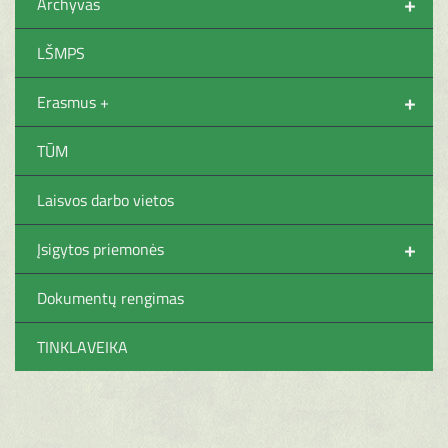
+
Archyvas
LŠMPS
+
Erasmus +
TŪM
Laisvos darbo vietos
+
Įsigytos priemonės
Dokumentų rengimas
TINKLAVEIKA