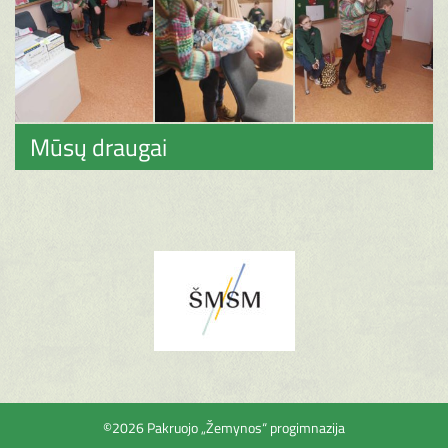
Mūsų draugai
©2026 Pakruojo „Žemynos“ progimnazija