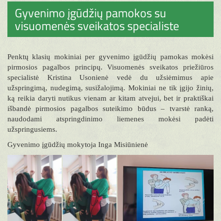
Gyvenimo įgūdžių pamokos su
visuomenės sveikatos specialiste
Penktų klasių mokiniai per gyvenimo įgūdžių pamokas mokėsi
pirmosios pagalbos principų. Visuomenės sveikatos priežiūros
specialistė Kristina Usonienė vedė du užsiėmimus apie
užspringimą, nudegimą, susižalojimą. Mokiniai ne tik įgijo žinių,
ką reikia daryti nutikus vienam ar kitam atvejui, bet ir praktiškai
išbandė pirmosios pagalbos suteikimo būdus – tvarstė ranką,
naudodami atspringdinimo liemenes mokėsi padėti
užspringusiems.
Gyvenimo įgūdžių mokytoja Inga Misiūnienė