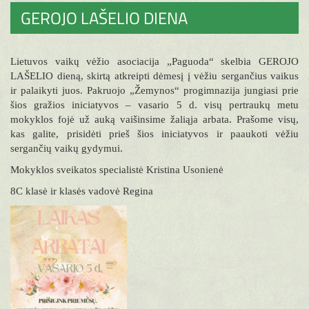
GEROJO LAŠELIO DIENA
Lietuvos vaikų vėžio asociacija „Paguoda“ skelbia GEROJO
LAŠELIO dieną, skirtą atkreipti dėmesį į vėžiu sergančius vaikus
ir palaikyti juos. Pakruojo „Žemynos“ progimnazija jungiasi prie
šios gražios iniciatyvos – vasario 5 d. visų pertraukų metu
mokyklos fojė už auką vaišinsime žaliąja arbata. Prašome visų,
kas galite, prisidėti prieš šios iniciatyvos ir paaukoti vėžiu
sergančių vaikų gydymui.
Mokyklos sveikatos specialistė Kristina Usonienė
8C klasė ir klasės vadovė Regina