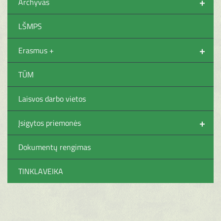
+
Archyvas
LŠMPS
+
Erasmus +
TŪM
Laisvos darbo vietos
+
Įsigytos priemonės
Dokumentų rengimas
TINKLAVEIKA