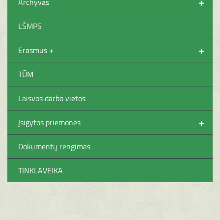
+
Archyvas
LŠMPS
+
Erasmus +
TŪM
Laisvos darbo vietos
+
Įsigytos priemonės
Dokumentų rengimas
TINKLAVEIKA