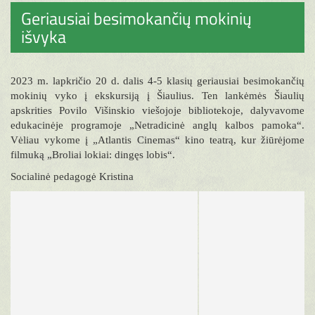
Geriausiai besimokančių mokinių
išvyka
2023 m. lapkričio 20 d. dalis 4-5 klasių geriausiai besimokančių
mokinių vyko į ekskursiją į Šiaulius. Ten lankėmės Šiaulių
apskrities Povilo Višinskio viešojoje bibliotekoje, dalyvavome
edukacinėje programoje „Netradicinė anglų kalbos pamoka“.
Vėliau vykome į „Atlantis Cinemas“ kino teatrą, kur žiūrėjome
filmuką „Broliai lokiai: dingęs lobis“.
Socialinė pedagogė Kristina