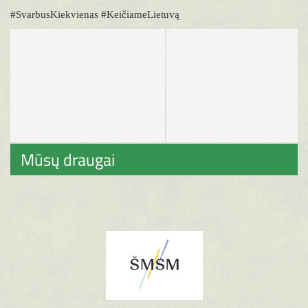
#SvarbusKiekvienas #KeičiameLietuvą
Mūsų draugai