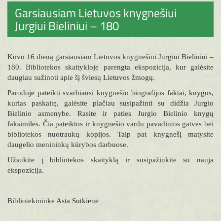
Garsiausiam Lietuvos knygnešiui
Jurgiui Bieliniui – 180
Kovo 16 dieną garsiausiam Lietuvos knygnešiui Jurgiui Bieliniui –
180. Bibliotekos skaitykloje parengta ekspozicija, kur galėsite
daugiau sužinoti apie šį šviesų Lietuvos žmogų.
Parodoje pateikti svarbiausi knygnešio biografijos faktai, knygos,
kurias paskaitę, galėsite plačiau susipažinti su didžia Jurgio
Bielinio asmenybe. Rasite ir paties Jurgio Bielinio knygų
faksimiles. Čia pateiktos ir knygnešio vardu pavadintos gatvės bei
bibliotekos nuotraukų kopijos. Taip pat knygnešį matysite
daugelio menininkų kūrybos darbuose.
Užsukite į bibliotekos skaityklą ir susipažinkite su nauja
ekspozicija.
Bibliotekininkė Asta Sutkienė