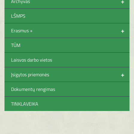
+
Archyvas
LŠMPS
+
Erasmus +
TŪM
Laisvos darbo vietos
+
Įsigytos priemonės
Dokumentų rengimas
TINKLAVEIKA