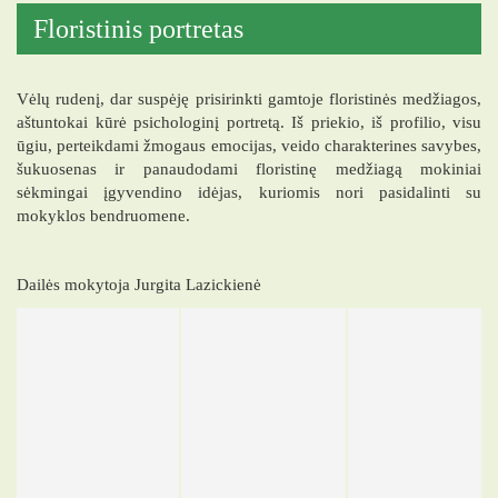
Floristinis portretas
Vėlų rudenį, dar suspėję prisirinkti gamtoje floristinės medžiagos,
aštuntokai kūrė psichologinį portretą. Iš priekio, iš profilio, visu
ūgiu, perteikdami žmogaus emocijas, veido charakterines savybes,
šukuosenas ir panaudodami floristinę medžiagą mokiniai
sėkmingai įgyvendino idėjas, kuriomis nori pasidalinti su
mokyklos bendruomene.
Dailės mokytoja Jurgita Lazickienė