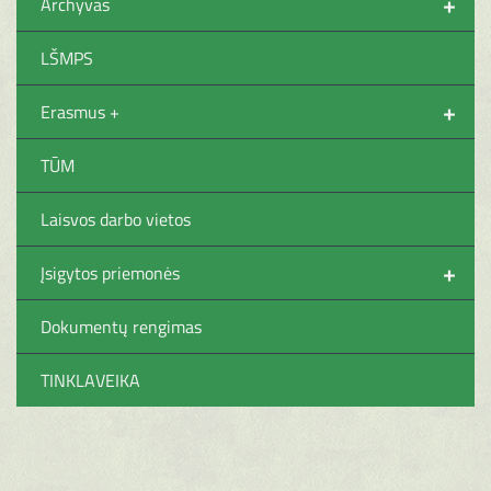
+
Archyvas
LŠMPS
+
Erasmus +
TŪM
Laisvos darbo vietos
+
Įsigytos priemonės
Dokumentų rengimas
TINKLAVEIKA