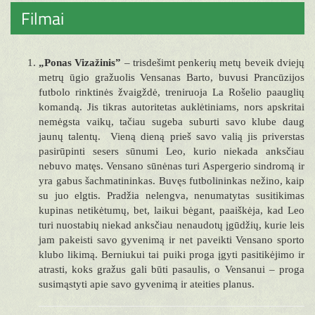
Filmai
„Ponas Vizažinis”
– trisdešimt penkerių metų beveik dviejų
metrų ūgio gražuolis Vensanas Barto, buvusi Prancūzijos
futbolo rinktinės žvaigždė, treniruoja La Rošelio paauglių
komandą. Jis tikras autoritetas auklėtiniams, nors apskritai
nemėgsta vaikų, tačiau sugeba suburti savo klube daug
jaunų talentų. Vieną dieną prieš savo valią jis priverstas
pasirūpinti sesers sūnumi Leo, kurio niekada anksčiau
nebuvo matęs. Vensano sūnėnas turi Aspergerio sindromą ir
yra gabus šachmatininkas. Buvęs futbolininkas nežino, kaip
su juo elgtis. Pradžia nelengva, nenumatytas susitikimas
kupinas netikėtumų, bet, laikui bėgant, paaiškėja, kad Leo
turi nuostabių niekad anksčiau nenaudotų įgūdžių, kurie leis
jam pakeisti savo gyvenimą ir net paveikti Vensano sporto
klubo likimą. Berniukui tai puiki proga įgyti pasitikėjimo ir
atrasti, koks gražus gali būti pasaulis, o Vensanui – proga
susimąstyti apie savo gyvenimą ir ateities planus.