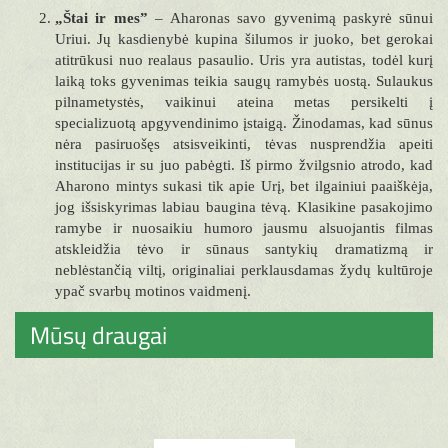
„Štai ir mes”
– Aharonas savo gyvenimą paskyrė sūnui
Uriui. Jų kasdienybė kupina šilumos ir juoko, bet gerokai
atitrūkusi nuo realaus pasaulio. Uris yra autistas, todėl kurį
laiką toks gyvenimas teikia saugų ramybės uostą. Sulaukus
pilnametystės, vaikinui ateina metas persikelti į
specializuotą apgyvendinimo įstaigą. Žinodamas, kad sūnus
nėra pasiruošęs atsisveikinti, tėvas nusprendžia apeiti
institucijas ir su juo pabėgti. Iš pirmo žvilgsnio atrodo, kad
Aharono mintys sukasi tik apie Urį, bet ilgainiui paaiškėja,
jog išsiskyrimas labiau baugina tėvą. Klasikine pasakojimo
ramybe ir nuosaikiu humoro jausmu alsuojantis filmas
atskleidžia tėvo ir sūnaus santykių dramatizmą ir
neblėstančią viltį, originaliai perklausdamas žydų kultūroje
ypač svarbų motinos vaidmenį.
Mūsų draugai