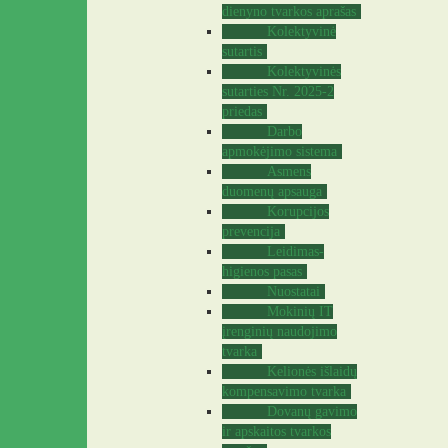
dienyno tvarkos aprašas
Kolektyvinė
sutartis
Kolektyvinės
sutarties Nr. 2025-2
priedas
Darbo
apmokėjimo sistema
Asmens
duomenų apsauga
Korupcijos
prevencija
Leidimas-
higienos pasas
Nuostatai
Mokinių IT
įrenginių naudojimo
tvarka
Kelionės išlaidų
kompensavimo tvarka
Dovanų gavimo
ir apskaitos tvarkos