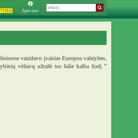
TIMAI
Apie mus
niuose vaizdavo įvairias Europos valstybes,
ybinių vėliavų užrašė tos šalie kalba žodį ”