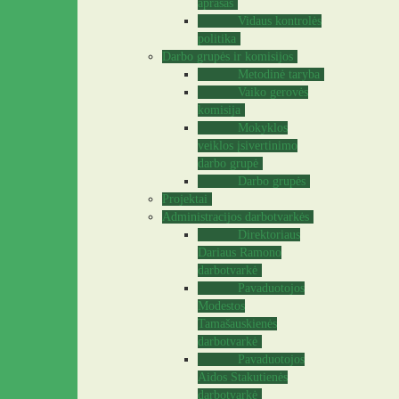
aprašas
Vidaus kontrolės
politika
Darbo grupės ir komisijos
Metodinė taryba
Vaiko gerovės
komisija
Mokyklos
veiklos įsivertinimo
darbo grupė
Darbo grupės
Projektai
Administracijos darbotvarkės
Direktoriaus
Dariaus Ramono
darbotvarkė
Pavaduotojos
Modestos
Tamašauskienės
darbotvarkė
Pavaduotojos
Aidos Stakutienės
darbotvarkė