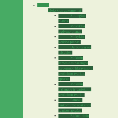
Veikla
Mokyklos dokumentai
Strateginis
planas
Mokyklos
ugdymo planas
Mokyklos
veiklos planas
Darbo tvarkos
taisyklės
Mokinių
asmeninės pažangos
stebėjimo, fiksavimo ir
vertinimo tvarkos
aprašas
Mokinių
pažangos ir pasiekimų
vertinimo tvarka
Pamokų
lankomumo apskaitos
tvarkos aprašas
Elektroninio