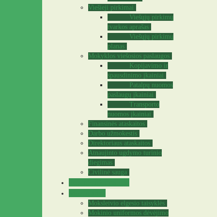
Viešieji pirkimai
Viešųjų pirkimų
tvarkos aprašas
Viešųjų pirkimų
planas
Mokyklos viešosios paslaugos
Kopijavimo ir
spausdinimo įkainiai
Patalpų nuomos
paslaugų įkainiai
Transporto
nuomos įkainiai
Finansinės ataskaitos
Darbo užmokestis
Direktoriaus ataskaitos
Atnaujinto ugdymo turinio
diegimas
Civilinė sauga
Teisinė informacija
Mokiniams
Moksleivio elgesio taisyklės
Mokinio uniformos dėvėjimo