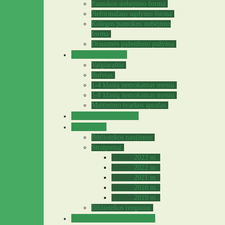
Pamokos stebėjimo forma
Neformalaus ugdymo forma
Kolegos pamokos stebėjimo
forma
Drausmės pažeidimo pažyma
Valgyklos meniu
Valgiaraštis
Bufetas
1-4 klasių nemokamas meniu
5-8 klasių nemokamas meniu
Maitinimo tvarkos aprašas
Sveikatos specialistė
Biblioteka
Bibliotekos naujienos
Straipsniai
2023 m.
2022 m.
2021 m.
2010 m.
2019 m.
Bibliotekos renginiai
Praktinė – tiriamoji veikla