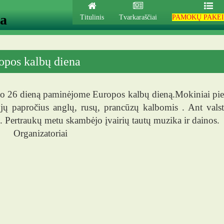
ja
Titulinis
Tvarkaraščiai
PAMOKŲ PAKEI
opos kalbų diena
o 26 dieną paminėjome Europos kalbų dieną.Mokiniai pieši
 jų papročius anglų, rusų, prancūzų kalbomis . Ant valst
. Pertraukų metu skambėjo įvairių tautų muzika ir dainos.
anizatoriai