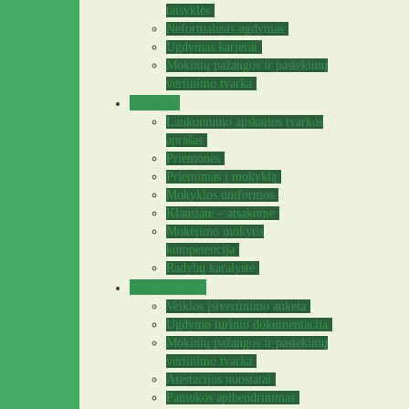
taisyklės
Neformalusis ugdymas
Ugdymas karjerai
Mokinių pažangos ir pasiekimų
vertinimo tvarka
Tėvams
Lankomumo apskaitos tvarkos
aprašas
Priemonės
Priėmimas į mokyklą
Mokyklos uniformos
Klausiate – atsakome
Mokėjimo mokytis
kompetencija
Radybų karalystė
Mokytojams
Veiklos įsivertinimo anketa
Ugdymo turinio dokumentacija
Mokinių pažangos ir pasiekimų
vertinimo tvarka
Atestacijos nuostatai
Pamokos apibendrinimas