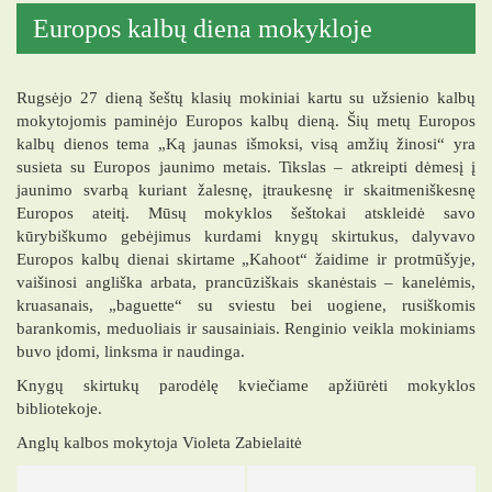
Europos kalbų diena mokykloje
Rugsėjo 27 dieną šeštų klasių mokiniai kartu su užsienio kalbų
mokytojomis paminėjo Europos kalbų dieną. Šių metų Europos
kalbų dienos tema „Ką jaunas išmoksi, visą amžių žinosi“ yra
susieta su Europos jaunimo metais. Tikslas – atkreipti dėmesį į
jaunimo svarbą kuriant žalesnę, įtraukesnę ir skaitmeniškesnę
Europos ateitį. Mūsų mokyklos šeštokai atskleidė savo
kūrybiškumo gebėjimus kurdami knygų skirtukus, dalyvavo
Europos kalbų dienai skirtame „Kahoot“ žaidime ir protmūšyje,
vaišinosi angliška arbata, prancūziškais skanėstais – kanelėmis,
kruasanais, „baguette“ su sviestu bei uogiene, rusiškomis
barankomis, meduoliais ir sausainiais. Renginio veikla mokiniams
buvo įdomi, linksma ir naudinga.
Knygų skirtukų parodėlę kviečiame apžiūrėti mokyklos
bibliotekoje.
Anglų kalbos mokytoja Violeta Zabielaitė