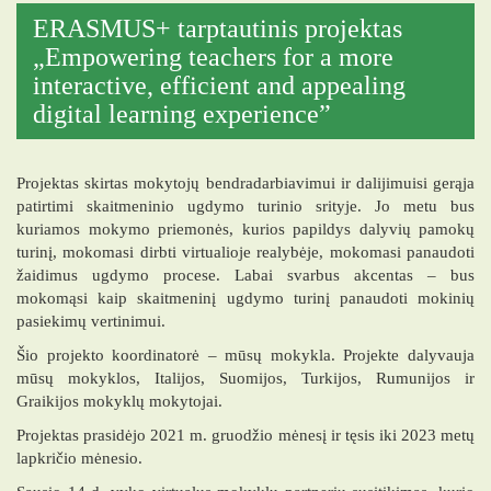
ERASMUS+ tarptautinis projektas
„Empowering teachers for a more
interactive, efficient and appealing
digital learning experience”
Projektas skirtas mokytojų bendradarbiavimui ir dalijimuisi gerąja
patirtimi skaitmeninio ugdymo turinio srityje. Jo metu bus
kuriamos mokymo priemonės, kurios papildys dalyvių pamokų
turinį, mokomasi dirbti virtualioje realybėje, mokomasi panaudoti
žaidimus ugdymo procese. Labai svarbus akcentas – bus
mokomąsi kaip skaitmeninį ugdymo turinį panaudoti mokinių
pasiekimų vertinimui.
Šio projekto koordinatorė – mūsų mokykla. Projekte dalyvauja
mūsų mokyklos, Italijos, Suomijos, Turkijos, Rumunijos ir
Graikijos mokyklų mokytojai.
Projektas prasidėjo 2021 m. gruodžio mėnesį ir tęsis iki 2023 metų
lapkričio mėnesio.