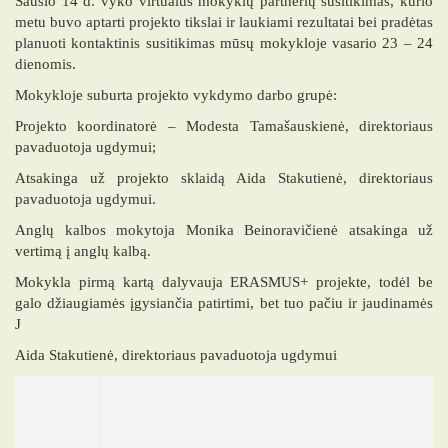
Sausio 14 d. vyko virtualus mokyklų partnerių susitikimas, kurio
metu buvo aptarti projekto tikslai ir laukiami rezultatai bei pradėtas
planuoti kontaktinis susitikimas mūsų mokykloje vasario 23 – 24
dienomis.
Mokykloje suburta projekto vykdymo darbo grupė:
Projekto koordinatorė – Modesta Tamašauskienė, direktoriaus
pavaduotoja ugdymui;
Atsakinga už projekto sklaidą Aida Stakutienė, direktoriaus
pavaduotoja ugdymui.
Anglų kalbos mokytoja Monika Beinoravičienė atsakinga už
vertimą į anglų kalbą.
Mokykla pirmą kartą dalyvauja ERASMUS+ projekte, todėl be
galo džiaugiamės įgysiančia patirtimi, bet tuo pačiu ir jaudinamės
J
Aida Stakutienė, direktoriaus pavaduotoja ugdymui