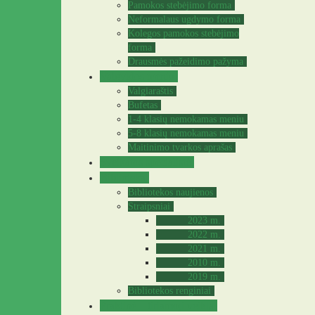
Pamokos stebėjimo forma
Neformalaus ugdymo forma
Kolegos pamokos stebėjimo
forma
Drausmės pažeidimo pažyma
Valgyklos meniu
Valgiaraštis
Bufetas
1-4 klasių nemokamas meniu
5-8 klasių nemokamas meniu
Maitinimo tvarkos aprašas
Sveikatos specialistė
Biblioteka
Bibliotekos naujienos
Straipsniai
2023 m.
2022 m.
2021 m.
2010 m.
2019 m.
Bibliotekos renginiai
Praktinė – tiriamoji veikla