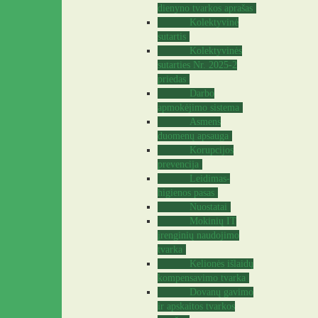
dienyno tvarkos aprašas
Kolektyvinė
sutartis
Kolektyvinės
sutarties Nr. 2025-2
priedas
Darbo
apmokėjimo sistema
Asmens
duomenų apsauga
Korupcijos
prevencija
Leidimas-
higienos pasas
Nuostatai
Mokinių IT
įrenginių naudojimo
tvarka
Kelionės išlaidų
kompensavimo tvarka
Dovanų gavimo
ir apskaitos tvarkos