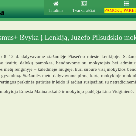
ja
Titulinis
Tvarkaraščiai
PAMOKŲ PAKEI
smus+ išvyka į Lenkiją, Juzefo Pilsudskio mo
o 8–12 d. dalyvavome stažuotėje Piasečno mieste Lenkijoje. Stažuo
me įvairių dalykų pamokas, bendravome su mokytojais bei administr
 metų renginyje – kalėdinėje mugėje, kuri subūrė visą mokyklos bendr
nį gyvenimą. Stažuotės metu dalyvavome pirmą kartą mokykloje moki
vertingos praktinės patirties ir leido iš arčiau susipažinti su netradici
s mokytoja Ernesta Malinauskaitė ir mokytojo padėjėja Lina Vidginienė.