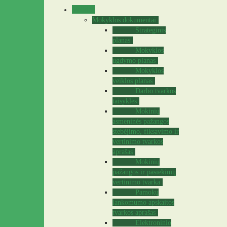
Veikla
Mokyklos dokumentai
Strateginis
planas
Mokyklos
ugdymo planas
Mokyklos
veiklos planas
Darbo tvarkos
taisyklės
Mokinių
asmeninės pažangos
stebėjimo, fiksavimo ir
vertinimo tvarkos
aprašas
Mokinių
pažangos ir pasiekimų
vertinimo tvarka
Pamokų
lankomumo apskaitos
tvarkos aprašas
Elektroninio