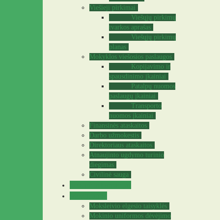
Viešieji pirkimai
Viešųjų pirkimų
tvarkos aprašas
Viešųjų pirkimų
planas
Mokyklos viešosios paslaugos
Kopijavimo ir
spausdinimo įkainiai
Patalpų nuomos
paslaugų įkainiai
Transporto
nuomos įkainiai
Finansinės ataskaitos
Darbo užmokestis
Direktoriaus ataskaitos
Atnaujinto ugdymo turinio
diegimas
Civilinė sauga
Teisinė informacija
Mokiniams
Moksleivio elgesio taisyklės
Mokinio uniformos dėvėjimo