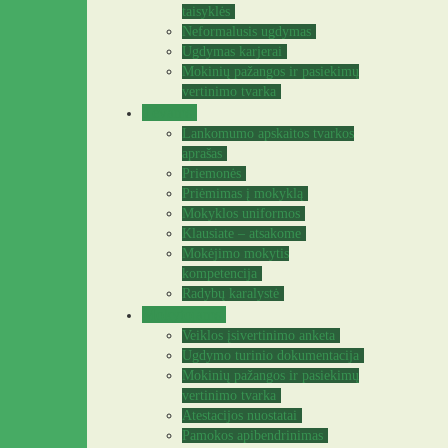
taisyklės
Neformalusis ugdymas
Ugdymas karjerai
Mokinių pažangos ir pasiekimų
vertinimo tvarka
Tėvams
Lankomumo apskaitos tvarkos
aprašas
Priemonės
Priėmimas į mokyklą
Mokyklos uniformos
Klausiate – atsakome
Mokėjimo mokytis
kompetencija
Radybų karalystė
Mokytojams
Veiklos įsivertinimo anketa
Ugdymo turinio dokumentacija
Mokinių pažangos ir pasiekimų
vertinimo tvarka
Atestacijos nuostatai
Pamokos apibendrinimas