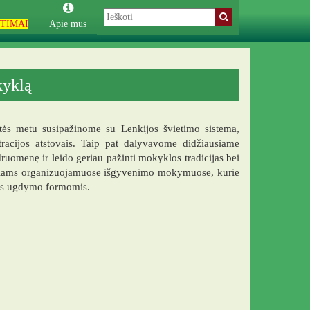
TIMAI
Apie mus
kyklą
tės metu susipažinome su Lenkijos švietimo sistema,
acijos atstovais. Taip pat dalyvavome didžiausiame
uomenę ir leido geriau pažinti mokyklos tradicijas bei
niams organizuojamuose išgyvenimo mokymuose, kurie
nėmis ugdymo formomis.