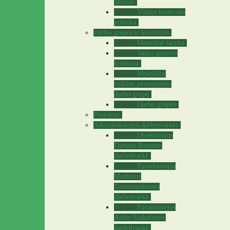
aprašas
Vidaus kontrolės
politika
Darbo grupės ir komisijos
Metodinė taryba
Vaiko gerovės
komisija
Mokyklos
veiklos įsivertinimo
darbo grupė
Darbo grupės
Projektai
Administracijos darbotvarkės
Direktoriaus
Dariaus Ramono
darbotvarkė
Pavaduotojos
Modestos
Tamašauskienės
darbotvarkė
Pavaduotojos
Aidos Stakutienės
darbotvarkė