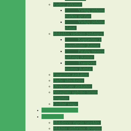
Viešieji pirkimai
Viešųjų pirkimų
tvarkos aprašas
Viešųjų pirkimų
planas
Mokyklos viešosios paslaugos
Kopijavimo ir
spausdinimo įkainiai
Patalpų nuomos
paslaugų įkainiai
Transporto
nuomos įkainiai
Finansinės ataskaitos
Darbo užmokestis
Direktoriaus ataskaitos
Atnaujinto ugdymo turinio
diegimas
Civilinė sauga
Teisinė informacija
Mokiniams
Moksleivio elgesio taisyklės
Mokinio uniformos dėvėjimo