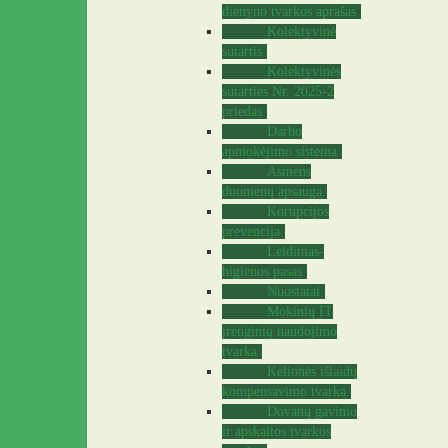
dienyno tvarkos aprašas
Kolektyvinė
sutartis
Kolektyvinės
sutarties Nr. 2025-2
priedas
Darbo
apmokėjimo sistema
Asmens
duomenų apsauga
Korupcijos
prevencija
Leidimas-
higienos pasas
Nuostatai
Mokinių IT
įrenginių naudojimo
tvarka
Kelionės išlaidų
kompensavimo tvarka
Dovanų gavimo
ir apskaitos tvarkos