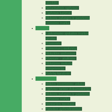
taisyklės
Neformalusis ugdymas
Ugdymas karjerai
Mokinių pažangos ir pasiekimų
vertinimo tvarka
Tėvams
Lankomumo apskaitos tvarkos
aprašas
Priemonės
Priėmimas į mokyklą
Mokyklos uniformos
Klausiate – atsakome
Mokėjimo mokytis
kompetencija
Radybų karalystė
Mokytojams
Veiklos įsivertinimo anketa
Ugdymo turinio dokumentacija
Mokinių pažangos ir pasiekimų
vertinimo tvarka
Atestacijos nuostatai
Pamokos apibendrinimas