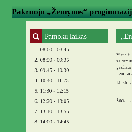
Pakruojo „Žemynos“ progimnazi
Pamokų laikas
„Em
1. 08:00 - 08:45
Visus ši
2. 08:50 - 09:35
žaidimus
gražiau
3. 09:45 - 10:30
bendrada
4. 10:40 - 11:25
Linkiu „
5. 11:30 - 12:15
6. 12:20 - 13:05
Šilčiausi
7. 13:10 - 13:55
8. 14:00 - 14:45