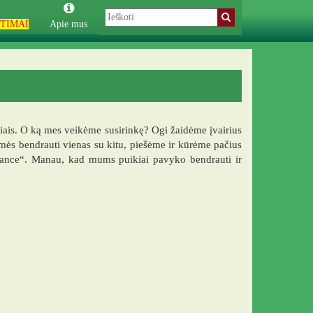
TIMAI
Apie mus
eniais. O ką mes veikėme susirinkę? Ogi žaidėme įvairius
ės bendrauti vienas su kitu, piešėme ir kūrėme pačius
 Dance“. Manau, kad mums puikiai pavyko bendrauti ir