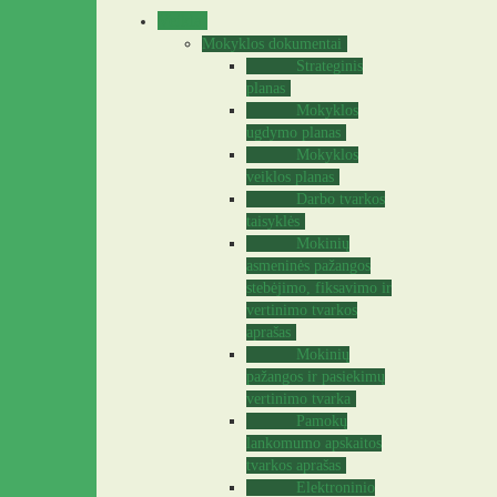
Veikla
Mokyklos dokumentai
Strateginis
planas
Mokyklos
ugdymo planas
Mokyklos
veiklos planas
Darbo tvarkos
taisyklės
Mokinių
asmeninės pažangos
stebėjimo, fiksavimo ir
vertinimo tvarkos
aprašas
Mokinių
pažangos ir pasiekimų
vertinimo tvarka
Pamokų
lankomumo apskaitos
tvarkos aprašas
Elektroninio