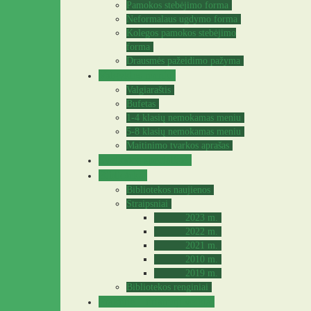
Pamokos stebėjimo forma
Neformalaus ugdymo forma
Kolegos pamokos stebėjimo
forma
Drausmės pažeidimo pažyma
Valgyklos meniu
Valgiaraštis
Bufetas
1-4 klasių nemokamas meniu
5-8 klasių nemokamas meniu
Maitinimo tvarkos aprašas
Sveikatos specialistė
Biblioteka
Bibliotekos naujienos
Straipsniai
2023 m.
2022 m.
2021 m.
2010 m.
2019 m.
Bibliotekos renginiai
Praktinė – tiriamoji veikla