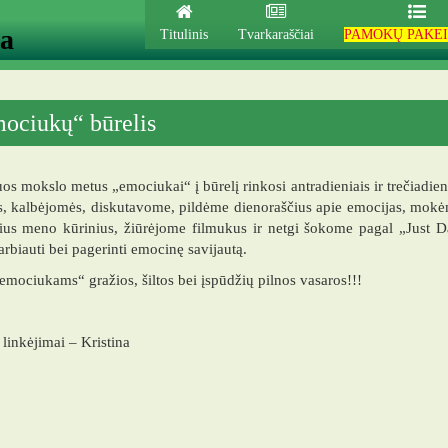
ja
Titulinis
Tvarkaraščiai
PAMOKŲ PAKEI
ociukų“ būrelis
uos mokslo metus „emociukai“ į būrelį rinkosi antradieniais ir trečiadi
, kalbėjomės, diskutavome, pildėme dienoraščius apie emocijas, mokėm
sius meno kūrinius, žiūrėjome filmukus ir netgi šokome pagal „Just
rbiauti bei pagerinti emocinę savijautą.
emociukams“ gražios, šiltos bei įspūdžių pilnos vasaros!!!
 linkėjimai – Kristina