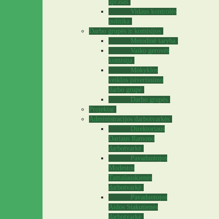
aprašas
Vidaus kontrolės
politika
Darbo grupės ir komisijos
Metodinė taryba
Vaiko gerovės
komisija
Mokyklos
veiklos įsivertinimo
darbo grupė
Darbo grupės
Projektai
Administracijos darbotvarkės
Direktoriaus
Dariaus Ramono
darbotvarkė
Pavaduotojos
Modestos
Tamašauskienės
darbotvarkė
Pavaduotojos
Aidos Stakutienės
darbotvarkė