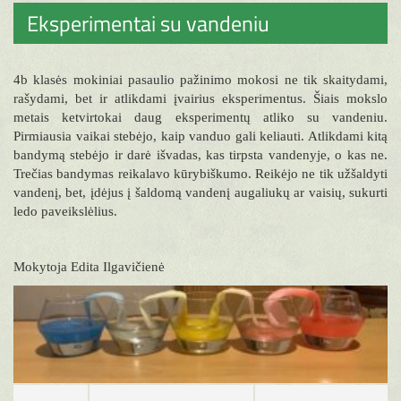
Eksperimentai su vandeniu
4b klasės mokiniai pasaulio pažinimo mokosi ne tik skaitydami,
rašydami, bet ir atlikdami įvairius eksperimentus. Šiais mokslo
metais ketvirtokai daug eksperimentų atliko su vandeniu.
Pirmiausia vaikai stebėjo, kaip vanduo gali keliauti. Atlikdami kitą
bandymą stebėjo ir darė išvadas, kas tirpsta vandenyje, o kas ne.
Trečias bandymas reikalavo kūrybiškumo. Reikėjo ne tik užšaldyti
vandenį, bet, įdėjus į šaldomą vandenį augaliukų ar vaisių, sukurti
ledo paveikslėlius.
Mokytoja Edita Ilgavičienė