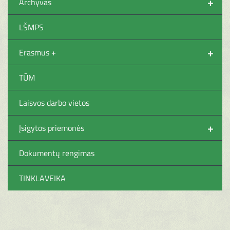
+
Archyvas
LŠMPS
+
Erasmus +
TŪM
Laisvos darbo vietos
+
Įsigytos priemonės
Dokumentų rengimas
TINKLAVEIKA