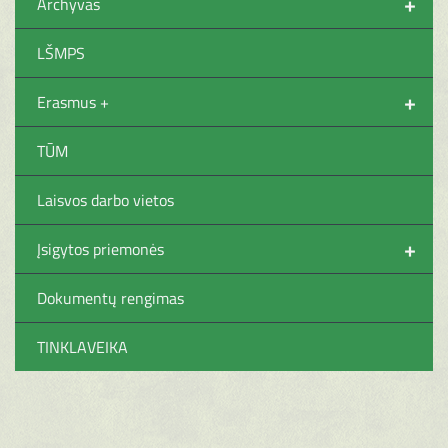
+
Archyvas
LŠMPS
+
Erasmus +
TŪM
Laisvos darbo vietos
+
Įsigytos priemonės
Dokumentų rengimas
TINKLAVEIKA