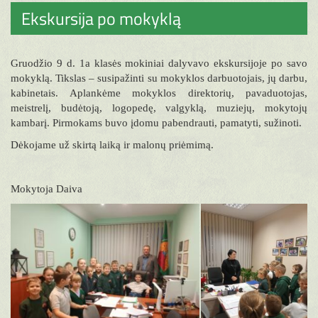
Ekskursija po mokyklą
Gruodžio 9 d. 1a klasės mokiniai dalyvavo ekskursijoje po savo
mokyklą. Tikslas – susipažinti su mokyklos darbuotojais, jų darbu,
kabinetais. Aplankėme mokyklos direktorių, pavaduotojas,
meistrelį, budėtoją, logopedę, valgyklą, muziejų, mokytojų
kambarį. Pirmokams buvo įdomu pabendrauti, pamatyti, sužinoti.
Dėkojame už skirtą laiką ir malonų priėmimą.
Mokytoja Daiva