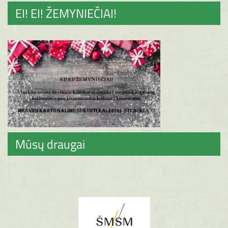
EI! EI! ŽEMYNIEČIAI!
Mūsų draugai