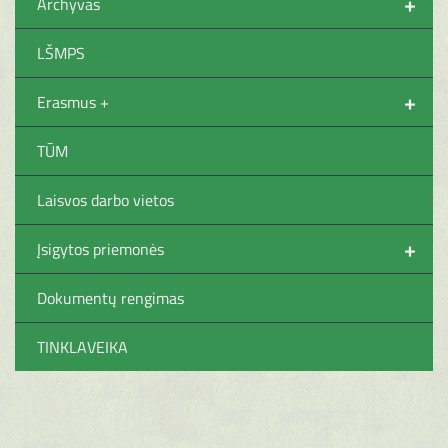
+
Archyvas
LŠMPS
+
Erasmus +
TŪM
Laisvos darbo vietos
+
Įsigytos priemonės
Dokumentų rengimas
TINKLAVEIKA