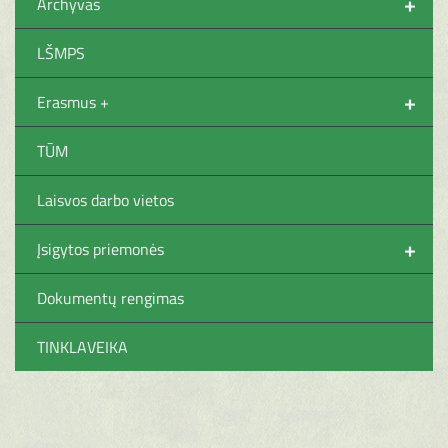
+
Archyvas
LŠMPS
+
Erasmus +
TŪM
Laisvos darbo vietos
+
Įsigytos priemonės
Dokumentų rengimas
TINKLAVEIKA