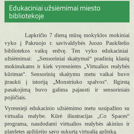
Edukaciniai užsiėmimai miesto
bibliotekoje
Lapkričio 7 dieną mūsų mokyklos mokiniai
vyko į Pakruojo r. savivaldybės Juozo Paukštelio
bibliotekos vaikų erdvę. Ten vyko edukaciniai
užsiėmimai: „Sensoriniai skaitymai“ pradinių klasių
mokinukams ir kiek vyresniems „Virtualios realybės
kūrimas“. Sensorinių skaitymu metu vaikai buvo
įtraukti į istoriją „Monstriuko spalvos“. Išgirstą
pasakojimą buvo galima pajausti ir sensoriniais
pojūčiais.
Vyresnieji edukacinio užsiėmimo metu susipažino su
virtualia realybe. Kūrė iliustracijas „Co Spaces“
programa, naudodami virtualios realybės akinius ir
planšetes apžiūrėjo savo sukurtą virtualią aplinką.