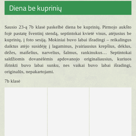
Diena be kuprinių
Sausio 23-ą 7b klasė paskelbė diena be kuprinių. Pirmojo aukšto
fojė pastatę šventinį stendą, septintokai kvietė visus, atėjusius be
kuprinių, į foto sesiją. Mokiniai buvo labai išradingi – reikalingus
daiktus atėjo susidėję į lagaminus, įvairiausius krepšius, dėklus,
dėžes, maišelius, narvelius, šalmus, rankinukus… Septintokai
saldžiomis dovanėlėmis apdovanojo originaliausius, kuriuos
išrinkti buvo labai sunku, nes vaikai buvo labai išradingi,
originalūs, nepakartojami.
7b klasė