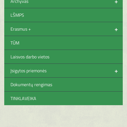
+
Archyvas
LŠMPS
+
Erasmus +
TŪM
Laisvos darbo vietos
+
Įsigytos priemonės
Dokumentų rengimas
TINKLAVEIKA