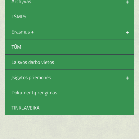
+
Archyvas
LŠMPS
+
Erasmus +
TŪM
Laisvos darbo vietos
+
Įsigytos priemonės
Dokumentų rengimas
TINKLAVEIKA