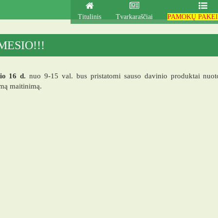
Titulinis
Tvarkaraščiai
PAMOKŲ PAKEI
MESIO!!!
io 16 d.
nuo 9-15 val. bus pristatomi sauso davinio produktai nuo
ą maitinimą.