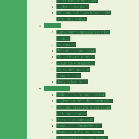
Neformalusis ugdymas
Ugdymas karjerai
Mokinių pažangos ir pasiekimų
vertinimo tvarka
Tėvams
Lankomumo apskaitos tvarkos
aprašas
Priemonės
Priėmimas į mokyklą
Mokyklos uniformos
Klausiate – atsakome
Mokėjimo mokytis
kompetencija
Radybų karalystė
Mokytojams
Veiklos įsivertinimo anketa
Ugdymo turinio dokumentacija
Mokinių pažangos ir pasiekimų
vertinimo tvarka
Atestacijos nuostatai
Pamokos apibendrinimas
Pamokos stebėjimo forma
Neformalaus ugdymo forma