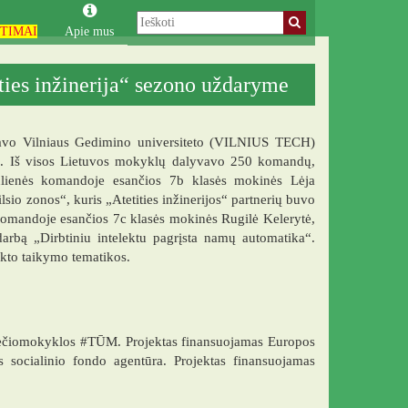
TIMAI
Apie mus
es inžinerija“ sezono uždaryme
avo Vilniaus Gedimino universiteto (VILNIUS TECH)
me. Iš visos Lietuvos mokyklų dalyvavo 250 komandų,
pulienės komandoje esančios 7b klasės mokinės Lėja
sio zonos“, kuris „Atetities inžinerijos“ partnerių buvo
 komandoje esančios 7c klasės mokinės Rugilė Kelerytė,
darbą „Dirbtiniu intelektu pagrįsta namų automatika“.
ekto taikymo tematikos.
čiomokyklos #TŪM. Projektas finansuojamas Europos
ocialinio fondo agentūra. Projektas finansuojamas