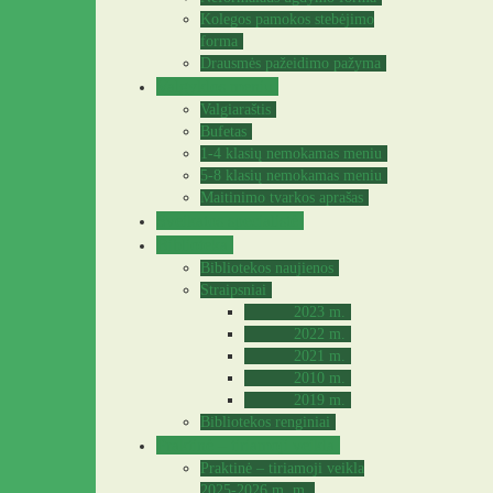
Kolegos pamokos stebėjimo
forma
Drausmės pažeidimo pažyma
Valgyklos meniu
Valgiaraštis
Bufetas
1-4 klasių nemokamas meniu
5-8 klasių nemokamas meniu
Maitinimo tvarkos aprašas
Sveikatos specialistė
Biblioteka
Bibliotekos naujienos
Straipsniai
2023 m.
2022 m.
2021 m.
2010 m.
2019 m.
Bibliotekos renginiai
Praktinė – tiriamoji veikla
Praktinė – tiriamoji veikla
2025-2026 m. m.