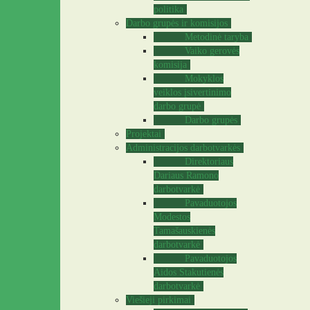
politika
Darbo grupės ir komisijos
Metodinė taryba
Vaiko gerovės
komisija
Mokyklos
veiklos įsivertinimo
darbo grupė
Darbo grupės
Projektai
Administracijos darbotvarkės
Direktoriaus
Dariaus Ramono
darbotvarkė
Pavaduotojos
Modestos
Tamašauskienės
darbotvarkė
Pavaduotojos
Aidos Stakutienės
darbotvarkė
Viešieji pirkimai