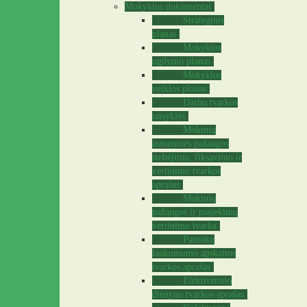
Mokyklos dokumentai
Strateginis
planas
Mokyklos
ugdymo planas
Mokyklos
veiklos planas
Darbo tvarkos
taisyklės
Mokinių
asmeninės pažangos
stebėjimo, fiksavimo ir
vertinimo tvarkos
aprašas
Mokinių
pažangos ir pasiekimų
vertinimo tvarka
Pamokų
lankomumo apskaitos
tvarkos aprašas
Elektroninio
dienyno tvarkos aprašas