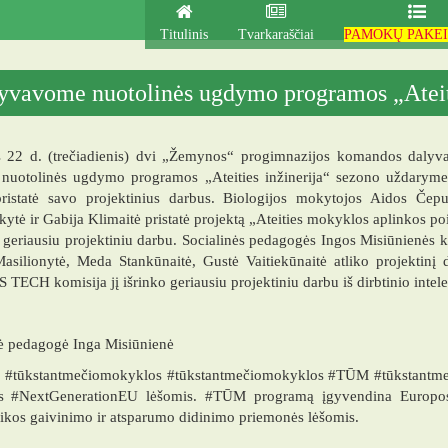
Titulinis
Tvarkaraščiai
PAMOKŲ PAKEI
yvavome nuotolinės ugdymo programos „Ateiti
 22 d. (trečiadienis) dvi „Žemynos“ progimnazijos komandos dalyv
o nuotolinės ugdymo programos „Ateities inžinerija“ sezono uždary
pristatė savo projektinius darbus. Biologijos mokytojos Aidos Če
ytė ir Gabija Klimaitė pristatė projektą „Ateities mokyklos aplinkos poil
s geriausiu projektiniu darbu. Socialinės pedagogės Ingos Misiūnienės
silionytė, Meda Stankūnaitė, Gustė Vaitiekūnaitė atliko projektinį 
TECH komisija jį išrinko geriausiu projektiniu darbu iš dirbtinio intel
ė pedagogė Inga Misiūnienė
u #tūkstantmečiomokyklos #tūkstantmečiomokyklos #TŪM #tūkstantme
s #NextGenerationEU lėšomis. #TŪM programą įgyvendina Europos s
kos gaivinimo ir atsparumo didinimo priemonės lėšomis.