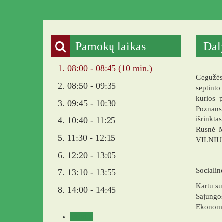
Pamokų laikas
Dal
1. 08:00 - 08:45 (10 min.)
Gegužės
2. 08:50 - 09:35
septint
kurios 
3. 09:45 - 10:30
Poznansk
išrinkta
4. 10:40 - 11:25
Rusnė Ma
5. 11:30 - 12:15
VILNIUS 
6. 12:20 - 13:05
Socialin
7. 13:10 - 13:55
Kartu s
8. 14:00 - 14:45
Sąjungo
Ekonomi
Veikla