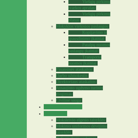
Viešųjų pirkimų
tvarkos aprašas
Viešųjų pirkimų
planas
Mokyklos viešosios paslaugos
Kopijavimo ir
spausdinimo įkainiai
Patalpų nuomos
paslaugų įkainiai
Transporto
nuomos įkainiai
Finansinės ataskaitos
Darbo užmokestis
Direktoriaus ataskaitos
Atnaujinto ugdymo turinio
diegimas
Civilinė sauga
Teisinė informacija
Mokiniams
Moksleivio elgesio taisyklės
Mokinio uniformos dėvėjimo
taisyklės