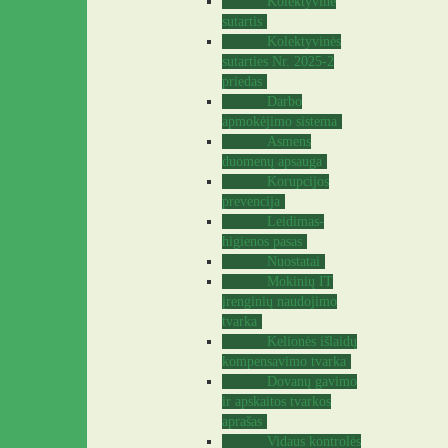
Kolektyvinė
sutartis
Kolektyvinės
sutarties Nr. 2025-2
priedas
Darbo
apmokėjimo sistema
Asmens
duomenų apsauga
Korupcijos
prevencija
Leidimas-
higienos pasas
Nuostatai
Mokinių IT
įrenginių naudojimo
tvarka
Kelionės išlaidų
kompensavimo tvarka
Dovanų gavimo
ir apskaitos tvarkos
aprašas
Vidaus kontrolės