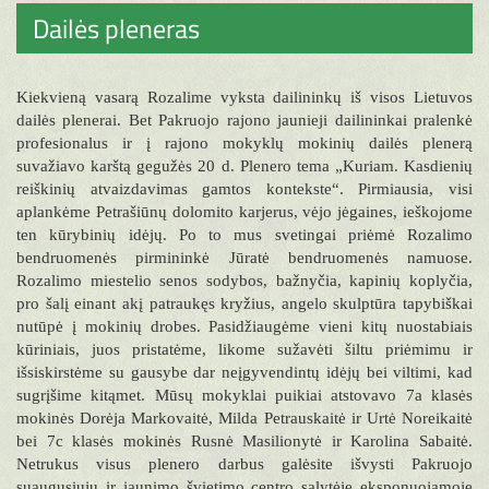
Dailės pleneras
Kiekvieną vasarą Rozalime vyksta dailininkų iš visos Lietuvos
dailės plenerai. Bet Pakruojo rajono jaunieji dailininkai pralenkė
profesionalus ir į rajono mokyklų mokinių dailės plenerą
suvažiavo karštą gegužės 20 d. Plenero tema „Kuriam. Kasdienių
reiškinių atvaizdavimas gamtos kontekste“. Pirmiausia, visi
aplankėme Petrašiūnų dolomito karjerus, vėjo jėgaines, ieškojome
ten kūrybinių idėjų. Po to mus svetingai priėmė Rozalimo
bendruomenės pirmininkė Jūratė bendruomenės namuose.
Rozalimo miestelio senos sodybos, bažnyčia, kapinių koplyčia,
pro šalį einant akį patraukęs kryžius, angelo skulptūra tapybiškai
nutūpė į mokinių drobes. Pasidžiaugėme vieni kitų nuostabiais
kūriniais, juos pristatėme, likome sužavėti šiltu priėmimu ir
išsiskirstėme su gausybe dar neįgyvendintų idėjų bei viltimi, kad
sugrįšime kitąmet. Mūsų mokyklai puikiai atstovavo 7a klasės
mokinės Dorėja Markovaitė, Milda Petrauskaitė ir Urtė Noreikaitė
bei 7c klasės mokinės Rusnė Masilionytė ir Karolina Sabaitė.
Netrukus visus plenero darbus galėsite išvysti Pakruojo
suaugusiųjų ir jaunimo švietimo centro salytėje eksponuojamoje