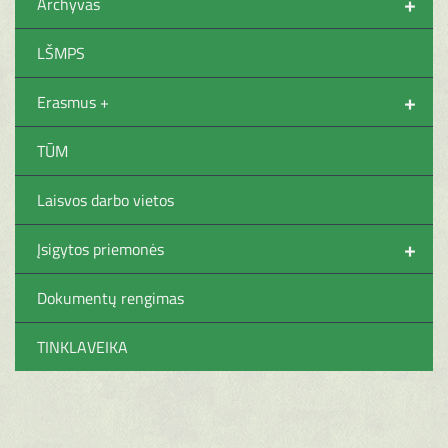
+
Archyvas
LŠMPS
+
Erasmus +
TŪM
Laisvos darbo vietos
+
Įsigytos priemonės
Dokumentų rengimas
TINKLAVEIKA