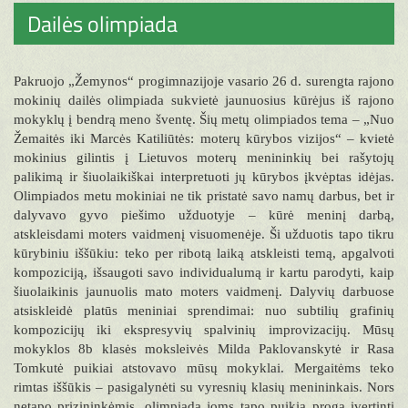
Dailės olimpiada
Pakruojo „Žemynos“ progimnazijoje vasario 26 d. surengta rajono
mokinių dailės olimpiada sukvietė jaunuosius kūrėjus iš rajono
mokyklų į bendrą meno šventę. Šių metų olimpiados tema – „Nuo
Žemaitės iki Marcės Katiliūtės: moterų kūrybos vizijos“ – kvietė
mokinius gilintis į Lietuvos moterų menininkių bei rašytojų
palikimą ir šiuolaikiškai interpretuoti jų kūrybos įkvėptas idėjas.
Olimpiados metu mokiniai ne tik pristatė savo namų darbus, bet ir
dalyvavo gyvo piešimo užduotyje – kūrė meninį darbą,
atskleisdami moters vaidmenį visuomenėje. Ši užduotis tapo tikru
kūrybiniu iššūkiu: teko per ribotą laiką atskleisti temą, apgalvoti
kompoziciją, išsaugoti savo individualumą ir kartu parodyti, kaip
šiuolaikinis jaunuolis mato moters vaidmenį. Dalyvių darbuose
atsiskleidė platūs meniniai sprendimai: nuo subtilių grafinių
kompozicijų iki ekspresyvių spalvinių improvizacijų. Mūsų
mokyklos 8b klasės moksleivės Milda Paklovanskytė ir Rasa
Tomkutė puikiai atstovavo mūsų mokyklai. Mergaitėms teko
rimtas iššūkis – pasigalynėti su vyresnių klasių menininkais. Nors
netapo prizininkėmis, olimpiada joms tapo puikia proga įvertinti