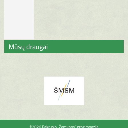
Mūsų draugai
©2026 Pakruojo „Žemynos“ progimnazija