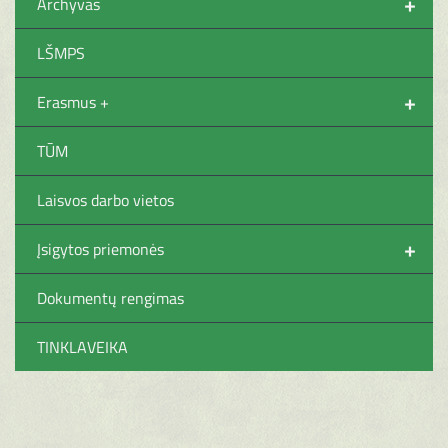
+
Archyvas
LŠMPS
+
Erasmus +
TŪM
Laisvos darbo vietos
+
Įsigytos priemonės
Dokumentų rengimas
TINKLAVEIKA