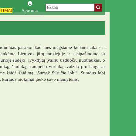
TIMAI
Apie mus
adinimas pasako, kad mes mėgstame keliauti takais ir
silankėme Lietuvos jūrų muziejuje ir susipažinome su
 kurioje sudėjo įvykdytų įvairių užduočių nuotraukas, o
tinuką, šuniuką, kampelio voriuką, vaizdą pro langą ar
ame žaidė žaidimą „Surask Sūručio lobį“. Suradus lobį
s, kuriuos mokiniai įteikė savo mamytėms.