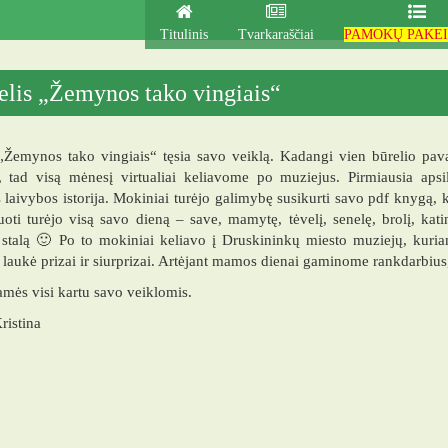
Titulinis
Tvarkaraščiai
PAMOKŲ PAKEI
elis „Žemynos tako vingiais“
„Žemynos tako vingiais“ tęsia savo veiklą. Kadangi vien būrelio pav
is, tad visą mėnesį virtualiai keliavome po muziejus. Pirmiausia ap
 laivybos istorija. Mokiniai turėjo galimybę susikurti savo pdf knygą,
uoti turėjo visą savo dieną – save, mamytę, tėvelį, senelę, brolį, ka
 stalą 🙂 Po to mokiniai keliavo į Druskininkų miesto muziejų, kuri
laukė prizai ir siurprizai. Artėjant mamos dienai gaminome rankdarbiu
mės visi kartu savo veiklomis.
ristina