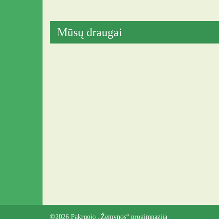
Mūsų draugai
©2026 Pakruojo „Žemynos“ progimnazija