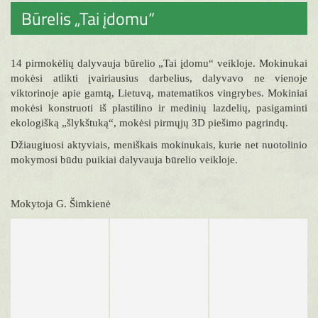
Būrelis „Tai įdomu“
14 pirmokėlių dalyvauja būrelio „Tai įdomu“ veikloje. Mokinukai
mokėsi atlikti įvairiausius darbelius, dalyvavo ne vienoje
viktorinoje apie gamtą, Lietuvą, matematikos vingrybes. Mokiniai
mokėsi konstruoti iš plastilino ir medinių lazdelių, pasigaminti
ekologišką „šlykštuką“, mokėsi pirmųjų 3D piešimo pagrindų.
Džiaugiuosi aktyviais, meniškais mokinukais, kurie net nuotolinio
mokymosi būdu puikiai dalyvauja būrelio veikloje.
Mokytoja G. Šimkienė