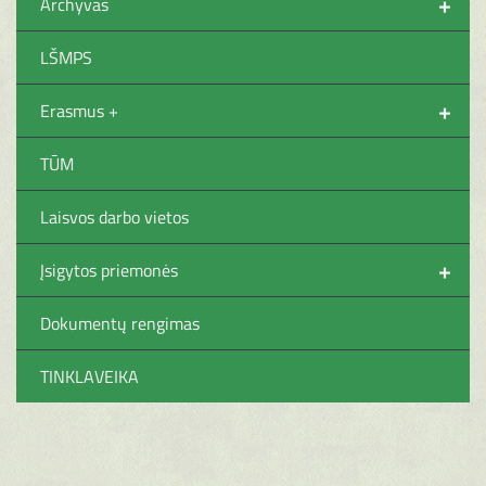
+
Archyvas
LŠMPS
+
Erasmus +
TŪM
Laisvos darbo vietos
+
Įsigytos priemonės
Dokumentų rengimas
TINKLAVEIKA