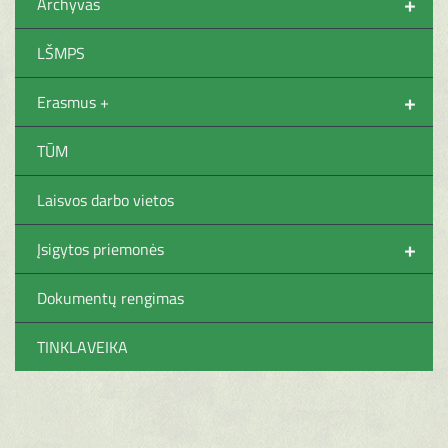
+
Archyvas
LŠMPS
+
Erasmus +
TŪM
Laisvos darbo vietos
+
Įsigytos priemonės
Dokumentų rengimas
TINKLAVEIKA