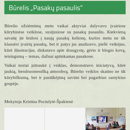
Būrelis „Pasakų pasaulis“
Būrelio užsiėmimų metu vaikai aktyviai dalyvavo įvairiose
kūrybinėse veiklose, susijusiose su pasakų pasauliu. Kiekvieną
savaitę jie leidosi į naują pasakų kelionę, kurios metu ne tik
klausėsi įvairių pasakų, bet ir patys jas analizavo, piešė veikėjus,
kūrė iliustracijas, diskutavo apie draugystę, gėrio ir blogio kovą,
teisingumą – temas, dažnai aptinkamas pasakose.
Vaikai noriai įsitraukė į veiklas, demonstravo iniciatyvą, kūrė
jaukią, bendruomenišką atmosferą. Būrelio veiklos skatino ne tik
kūrybiškumą, bet ir pasitikėjimą savimi bei pagarbius santykius
grupėje.
Mokytoja Kristina Pociulytė-Špakienė