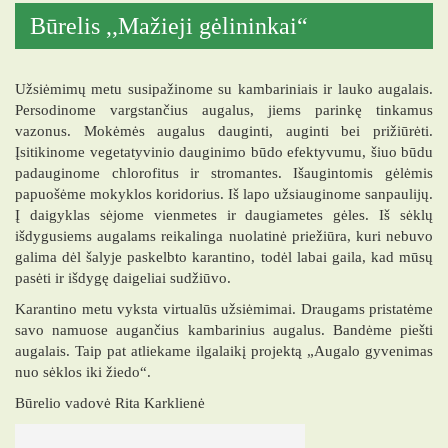
Būrelis ,,Mažieji gėlininkai“
Užsiėmimų metu susipažinome su kambariniais ir lauko augalais.
Persodinome vargstančius augalus, jiems parinkę tinkamus
vazonus. Mokėmės augalus dauginti, auginti bei prižiūrėti.
Įsitikinome vegetatyvinio dauginimo būdo efektyvumu, šiuo būdu
padauginome chlorofitus ir stromantes. Išaugintomis gėlėmis
papuošėme mokyklos koridorius. Iš lapo užsiauginome sanpaulijų.
Į daigyklas sėjome vienmetes ir daugiametes gėles. Iš sėklų
išdygusiems augalams reikalinga nuolatinė priežiūra, kuri nebuvo
galima dėl šalyje paskelbto karantino, todėl labai gaila, kad mūsų
pasėti ir išdygę daigeliai sudžiūvo.
Karantino metu vyksta virtualūs užsiėmimai. Draugams pristatėme
savo namuose augančius kambarinius augalus. Bandėme piešti
augalais. Taip pat atliekame ilgalaikį projektą „Augalo gyvenimas
nuo sėklos iki žiedo“.
Būrelio vadovė Rita Karklienė