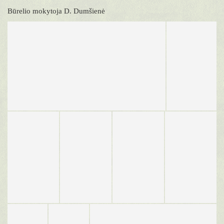
Būrelio mokytoja D. Dumšienė