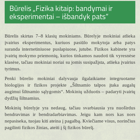
Būrelis „Fizika kitaip: bandymai ir
eksperimentai – išbandyk pats“
Būrelis skirtas 7–8 klasių mokiniams. Būrelyje mokiniai atlieka
įvairius eksperimentus, kuriuos pasiūlo mokytoja arba patys
suranda internetiniuose puslapiuose, jutube. Fizikos kabinete yra
įvairių mokymo priemonių, kurios tinkamos naudoti tik vyresnėse
klasėse, tačiau mokiniai noriai su jomis susipažįsta, atlieka įvairius
tyrimus.
Penki būrelio mokiniai dalyvauja ilgalaikiame integruotame
biologijos ir fizikos projekte „Šiltnamio talpos įtaka augalų
augimui šiltnamio sąlygomis“. Mokinių užduotis – padaryti įvairių
dydžių šiltnamius.
Mokinių būrelyje yra nedaug, tačiau svarbiausia yra nuoširdus
bendravimas ir bendradarbiavimas. Jeigu kam nors kas nors
nepasiseka, tuojau kiti ateina į pagalbą. Kviečiame visus, norinčius
pagilinti fizikos žinias, ateiti į šį fizikos būrelį.