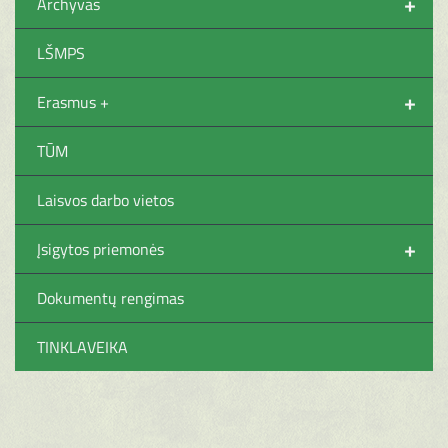
+
Archyvas
LŠMPS
+
Erasmus +
TŪM
Laisvos darbo vietos
+
Įsigytos priemonės
Dokumentų rengimas
TINKLAVEIKA