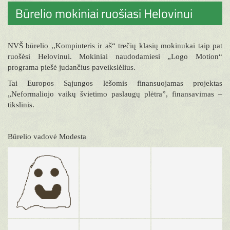
Būrelio mokiniai ruošiasi Helovinui
NVŠ būrelio ,,Kompiuteris ir aš“ trečių klasių mokinukai taip pat
ruošėsi Helovinui. Mokiniai naudodamiesi „Logo Motion“
programa piešė judančius paveikslėlius.
Tai Europos Sąjungos lėšomis finansuojamas projektas
„Neformaliojo vaikų švietimo paslaugų plėtra”, finansavimas –
tikslinis.
Būrelio vadovė Modesta