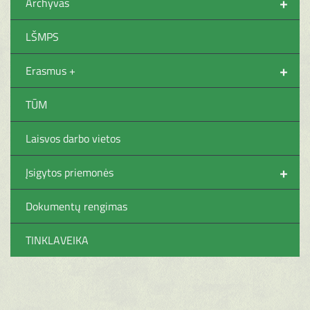
+
Archyvas
LŠMPS
+
Erasmus +
TŪM
Laisvos darbo vietos
+
Įsigytos priemonės
Dokumentų rengimas
TINKLAVEIKA