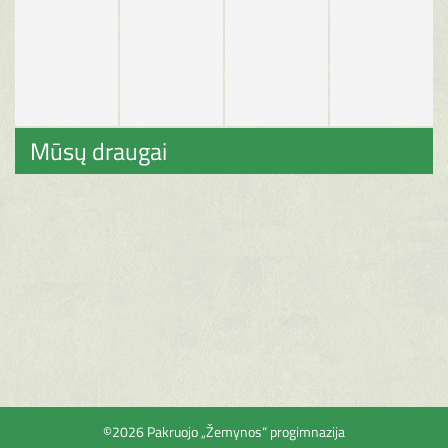
Mūsų draugai
©2026 Pakruojo „Žemynos“ progimnazija