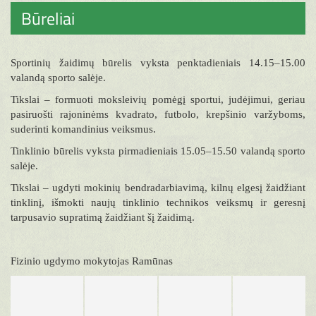
Būreliai
Sportinių žaidimų būrelis vyksta penktadieniais 14.15–15.00
valandą sporto salėje.
Tikslai – formuoti moksleivių pomėgį sportui, judėjimui, geriau
pasiruošti rajoninėms kvadrato, futbolo, krepšinio varžyboms,
suderinti komandinius veiksmus.
Tinklinio būrelis vyksta pirmadieniais 15.05–15.50 valandą sporto
salėje.
Tikslai – ugdyti mokinių bendradarbiavimą, kilnų elgesį žaidžiant
tinklinį, išmokti naujų tinklinio technikos veiksmų ir geresnį
tarpusavio supratimą žaidžiant šį žaidimą.
Fizinio ugdymo mokytojas Ramūnas