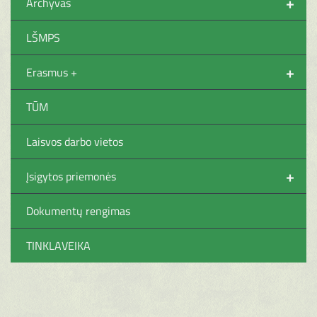
+
Archyvas
LŠMPS
+
Erasmus +
TŪM
Laisvos darbo vietos
+
Įsigytos priemonės
Dokumentų rengimas
TINKLAVEIKA