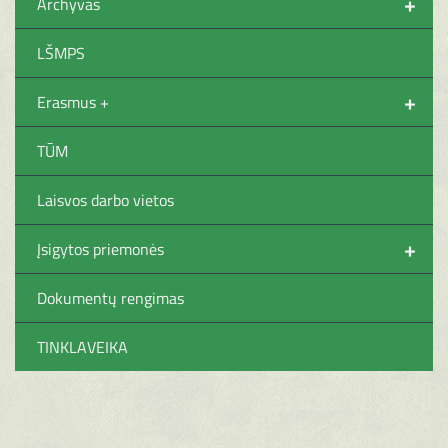
+
Archyvas
LŠMPS
+
Erasmus +
TŪM
Laisvos darbo vietos
+
Įsigytos priemonės
Dokumentų rengimas
TINKLAVEIKA