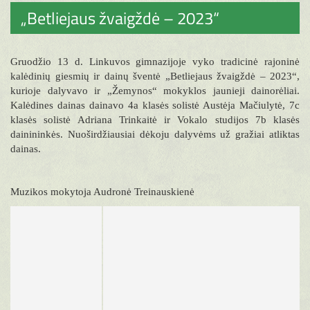
„Betliejaus žvaigždė – 2023“
Gruodžio 13 d. Linkuvos gimnazijoje vyko tradicinė rajoninė
kalėdinių giesmių ir dainų šventė „Betliejaus žvaigždė – 2023“,
kurioje dalyvavo ir „Žemynos“ mokyklos jaunieji dainorėliai.
Kalėdines dainas dainavo 4a klasės solistė Austėja Mačiulytė, 7c
klasės solistė Adriana Trinkaitė ir Vokalo studijos 7b klasės
dainininkės. Nuoširdžiausiai dėkoju dalyvėms už gražiai atliktas
dainas.
Muzikos mokytoja Audronė Treinauskienė