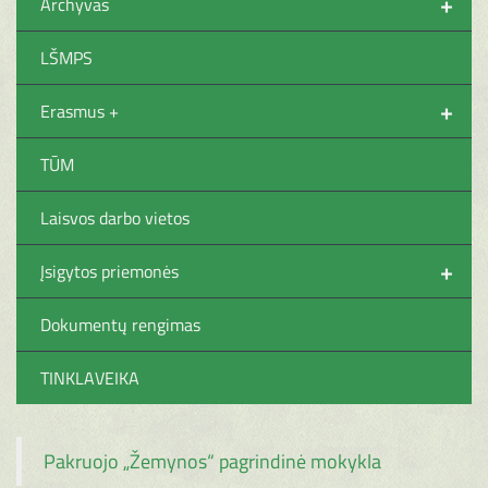
+
Archyvas
LŠMPS
+
Erasmus +
TŪM
Laisvos darbo vietos
+
Įsigytos priemonės
Dokumentų rengimas
TINKLAVEIKA
Pakruojo „Žemynos“ pagrindinė mokykla