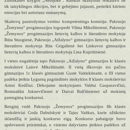
Žilinskaitės knygos „Nebijokė“. Raiškus skaitymas reikalavo ne
tik taisyklingos dikcijos, bet ir gebėjimo įsijausti, perteikti kūrinio
emocijas bei autoriaus sumanymą.
Skaitovų pasirodymus vertino kompetentinga komisija: Pakruojo
„Žemynos“ progimnazijos logopedė Vilma Mikeliūnienė, Pakruojo
„Žemynos“ progimnazijos lietuvių kalbos ir literatūros mokytoja
Rūta Stuogienė, Pakruojo „Atžalyno“ gimnazijos lietuvių kalbos ir
literatūros mokytoja Rita Grigalienė bei Linkuvos gimnazijos
lietuvių kalbos ir literatūros mokytoja Lina Kupriūnienė.
I vietos nugalėtoja tapo Pakruojo „Atžalyno“ gimnazijos Ic klasės
moksleivė Laisvė Mikeliūnaitė. II vietą iškovojo tos pačios
gimnazijos 1c klasės gimnazistė Gustė Vaitiekūnaitė, o III vietos
padėka įteikta Lygumų pagrindinės mokyklos 8 klasės moksleiviui
Arnui Kedžiui. Dėkojame mokytojams Valdui Gasparavičiui,
Romualdai Juknevičienei ir Daivai Balčiūnienei už mokinių
parengimą konkursui.
Renginį vedė Pakruojo „Žemynos“ progimnazijos 8b klasės
moksleiviai Goda Dabulskytė ir Tajus Vaitkus, kurie užtikrino
sklandžią ir jaukią konkurso eigą. Konkurso pabaigoje buvo
apdovanoti prizininkai, o visiems dalyviams įteiktos padėkos už