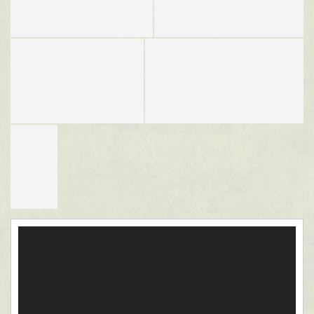
Video
grotuvas