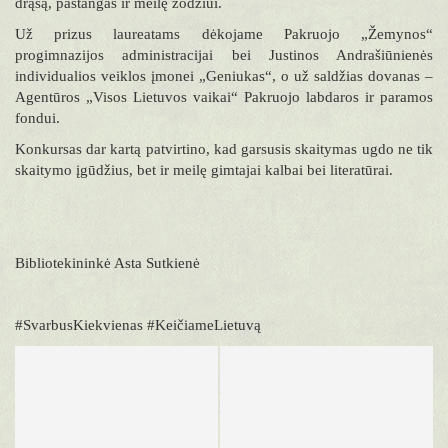
drąsą, pastangas ir meilę žodžiui.
Už prizus laureatams dėkojame Pakruojo „Žemynos“
progimnazijos administracijai bei Justinos Andrašiūnienės
individualios veiklos įmonei „Geniukas“, o už saldžias dovanas –
Agentūros „Visos Lietuvos vaikai“ Pakruojo labdaros ir paramos
fondui.
Konkursas dar kartą patvirtino, kad garsusis skaitymas ugdo ne tik
skaitymo įgūdžius, bet ir meilę gimtajai kalbai bei literatūrai.
Bibliotekininkė Asta Sutkienė
#SvarbusKiekvienas #KeičiameLietuvą