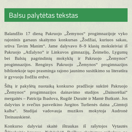
Balsu palytėtas tekstas
Balandžio 17 dieną Pakruojo „Žemynos“ progimnazijoje vyko
rajoninis garsaus skaitymo konkursas „Žodžiai, kuriuos sakau,
srūva Tavim Manim“. Jame dalyvavo 8–9 klasių moksleiviai iš
Pakruojo „Atžalyno“ ir Linkuvos gimnazijų, Žeimelio, Lygumų
bei Balsių pagrindinių mokyklų ir Pakruojo „Žemynos“
progimnazijos. Renginys Pakruojo „Žemynos“ progimnazijos
bibliotekoje tapo prasminga rajono jaunimo susitikimo su literatūra
ir gyvuoju žodžiu erdve.
Šiltą ir pakylėtą nuotaiką konkurso pradžioje sukūrė Pakruojo
„Žemynos“ progimnazijos dainavimo studijos „Dainorėliai“
mergaitės – Patricija Ibadova, Rugilė Duraitė ir Mantė Butkutė. Jos
dalyvius ir svečius pasveikino Jurgitos Turlienės daina „Gimtoji
kalba“. Studijai vadovauja muzikos mokytoja Audronė
Treinauskienė.
Konkurso dalyviai skaitė ištraukas iš rašytojos Vytautės