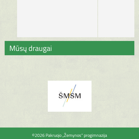
Mūsų draugai
©2026 Pakruojo „Žemynos“ progimnazija