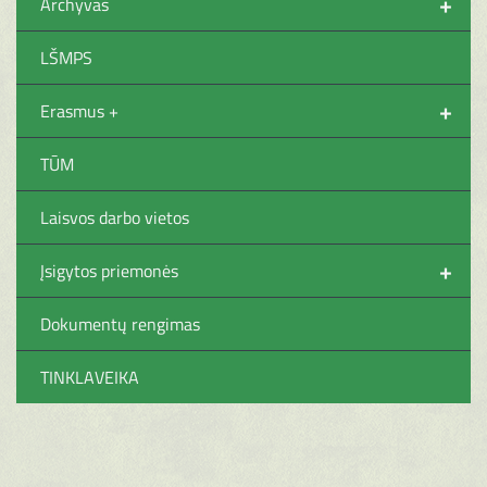
+
Archyvas
LŠMPS
+
Erasmus +
TŪM
Laisvos darbo vietos
+
Įsigytos priemonės
Dokumentų rengimas
TINKLAVEIKA