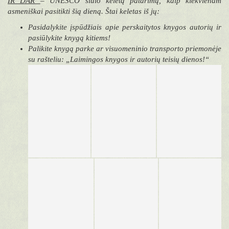
IR DAR
–
UNESCO siūlo keletą patarimų, kaip kiekvienam
asmeniškai pasitikti šią dieną. Štai keletas iš jų:
Pasidalykite įspūdžiais apie perskaitytos knygos autorių ir
pasiūlykite knygą kitiems!
Palikite knygą parke ar visuomeninio transporto priemonėje
su rašteliu: „Laimingos knygos ir autorių teisių dienos!“