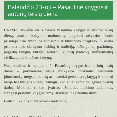
Balandžio 23-oji – Pasaulinė knygos ir
autorių teisių diena
UNESCO kviečia visus minėti Pasaulinę knygos ir autorių teisių
dieną, atrasti skaitymo malonumą, pagerbti rašytojus, kurie
prisidėjo prie žmonijos socialinio ir kultūrinio progreso. Ši diena
primena apie skaitymo kultūrą ir tradiciją, raštingumą, pažinimą,
pagarbą knygai, kūrėjui, autoriui, kultūrų įvairovę, neišsemiamą
civilizacijos, kultūros lobyną.
Nusprendėme ir mes paminėti Pasaulinę knygos ir autorinių teisių
dieną – pakvietėme visus mokyklos mokinius prisiminti
įdomiausią, mėgstamiausią ar neseniai perskaitytą knygą ir sukurti
naują tos knygos viršelį. Smagu, kad sulaukėme daugybės puikių
darbų. Mokiniai rinkosi įvairias užduoties atlikimo technikas,
stengėsi perteikti knygos temą, atskleisti pagrindinę mintį.
Lietuvių kalbos ir literatūros mokytojai