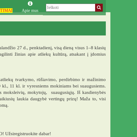
TIMAI
Apie mus
alandžio 27 d., penktadienį, visą dieną visus 1–8 klasių
ilinti žinias apie atliekų kultūrą, atsakant į įdomius
 atliekų tvarkymo, rūšiavimo, perdirbimo ir mažinimo
 kl., 11 kl. ir vyresniems mokiniams bei suaugusiems.
s moksleivių, mokytojų,
suaugusiųjų. Iš kasdienybės
laikiusių laukia daugybė vertingų prizų! Maža to, visi
lomą.
O! Užsiregistruokite dabar!