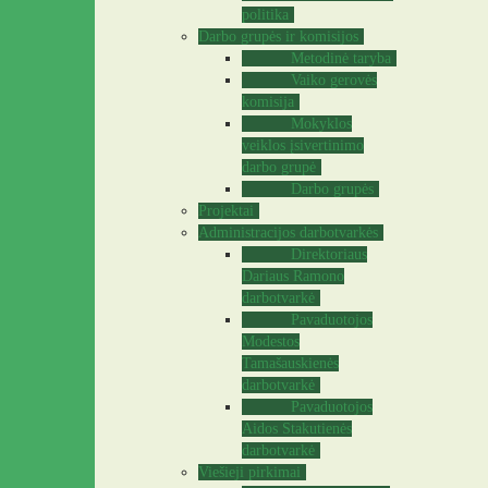
politika
Darbo grupės ir komisijos
Metodinė taryba
Vaiko gerovės
komisija
Mokyklos
veiklos įsivertinimo
darbo grupė
Darbo grupės
Projektai
Administracijos darbotvarkės
Direktoriaus
Dariaus Ramono
darbotvarkė
Pavaduotojos
Modestos
Tamašauskienės
darbotvarkė
Pavaduotojos
Aidos Stakutienės
darbotvarkė
Viešieji pirkimai