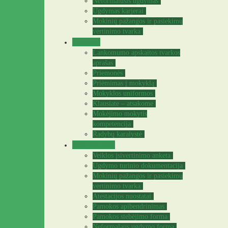
Neformalusis ugdymas
Ugdymas karjerai
Mokinių pažangos ir pasiekimų
vertinimo tvarka
Tėvams
Lankomumo apskaitos tvarkos
aprašas
Priemonės
Priėmimas į mokyklą
Mokyklos uniformos
Klausiate – atsakome
Mokėjimo mokytis
kompetencija
Radybų karalystė
Mokytojams
Veiklos įsivertinimo anketa
Ugdymo turinio dokumentacija
Mokinių pažangos ir pasiekimų
vertinimo tvarka
Atestacijos nuostatai
Pamokos apibendrinimas
Pamokos stebėjimo forma
Neformalaus ugdymo forma