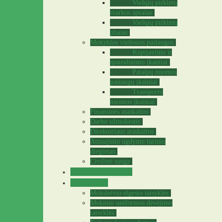
Viešųjų pirkimų
tvarkos aprašas
Viešųjų pirkimų
planas
Mokyklos viešosios paslaugos
Kopijavimo ir
spausdinimo įkainiai
Patalpų nuomos
paslaugų įkainiai
Transporto
nuomos įkainiai
Finansinės ataskaitos
Darbo užmokestis
Direktoriaus ataskaitos
Atnaujinto ugdymo turinio
diegimas
Civilinė sauga
Teisinė informacija
Mokiniams
Moksleivio elgesio taisyklės
Mokinio uniformos dėvėjimo
taisyklės