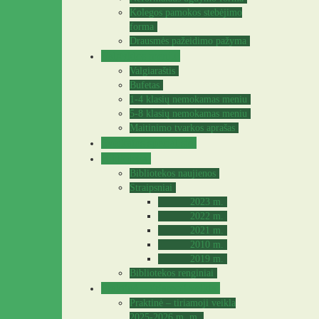
Kolegos pamokos stebėjimo
forma
Drausmės pažeidimo pažyma
Valgyklos meniu
Valgiaraštis
Bufetas
1-4 klasių nemokamas meniu
5-8 klasių nemokamas meniu
Maitinimo tvarkos aprašas
Sveikatos specialistė
Biblioteka
Bibliotekos naujienos
Straipsniai
2023 m.
2022 m.
2021 m.
2010 m.
2019 m.
Bibliotekos renginiai
Praktinė – tiriamoji veikla
Praktinė – tiriamoji veikla
2025-2026 m. m.