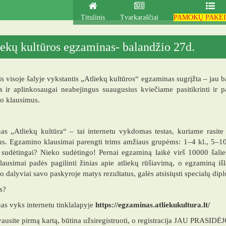
Titulinis
Tvarkaraščiai
PAMOKŲ PAKEI
iekų kultūros egzaminas- balandžio 27d.
is visoje šalyje vykstantis „Atliekų kultūros“ egzaminas sugrįžta – jau b
 ir aplinkosaugai neabejingus suaugusius kviečiame pasitikrinti ir pag
o klausimus.
s „Atliekų kultūra“ – tai internetu vykdomas testas, kuriame rasite
s. Egzamino klausimai parengti trims amžiaus grupėms: 1–4 kl., 5–10
sudėtingai? Nieko sudėtingo! Pernai egzaminą laikė virš 10000 šalie
lausimai padės pagilinti žinias apie atliekų rūšiavimą, o egzaminą iš
 dalyviai savo paskyroje matys rezultatus, galės atsisiųsti specialų dip
s?
s vyks internetu tinklalapyje
https://egzaminas.atliekukultura.lt/
vausite pirmą kartą, būtina užsiregistruoti, o registracija JAU PRASIDĖJ