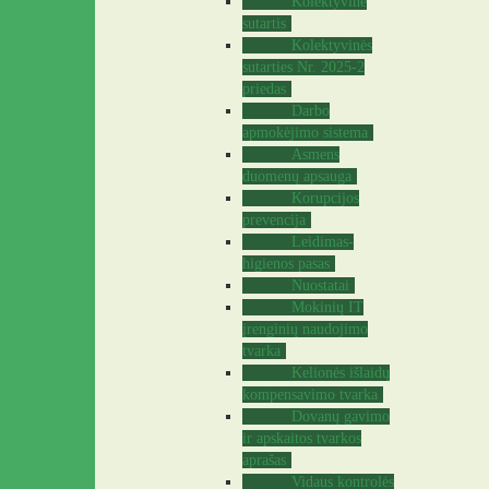
Kolektyvinė
sutartis
Kolektyvinės
sutarties Nr. 2025-2
priedas
Darbo
apmokėjimo sistema
Asmens
duomenų apsauga
Korupcijos
prevencija
Leidimas-
higienos pasas
Nuostatai
Mokinių IT
įrenginių naudojimo
tvarka
Kelionės išlaidų
kompensavimo tvarka
Dovanų gavimo
ir apskaitos tvarkos
aprašas
Vidaus kontrolės