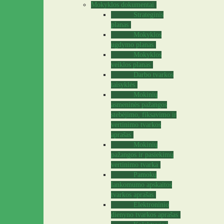
Mokyklos dokumentai
Strateginis
planas
Mokyklos
ugdymo planas
Mokyklos
veiklos planas
Darbo tvarkos
taisyklės
Mokinių
asmeninės pažangos
stebėjimo, fiksavimo ir
vertinimo tvarkos
aprašas
Mokinių
pažangos ir pasiekimų
vertinimo tvarka
Pamokų
lankomumo apskaitos
tvarkos aprašas
Elektroninio
dienyno tvarkos aprašas