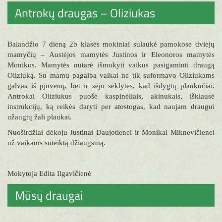
Antrokų draugas – Oliziukas
Balandžio 7 dieną 2b klasės mokiniai sulaukė pamokose dviejų
mamyčių – Austėjos mamytės Justinos ir Eleonoros mamytės
Monikos. Mamytės nutarė išmokyti vaikus pasigaminti draugą
Oliziuką. Su mamų pagalba vaikai ne tik suformavo Oliziukams
galvas iš pjuvenų, bet ir sėjo sėklytes, kad išdygtų plaukučiai.
Antrokai Oliziukus puošė kaspinėliais, akinukais, išklausė
instrukcijų, ką reikės daryti per atostogas, kad naujam draugui
užaugtų žali plaukai.
Nuoširdžiai dėkoju Justinai Daujotienei ir Monikai Miknevičienei
už vaikams suteiktą džiaugsmą.
Mokytoja Edita Ilgavičienė
Mūsų draugai