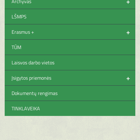
+
Archyvas
LŠMPS
+
Erasmus +
TŪM
Laisvos darbo vietos
+
Įsigytos priemonės
Dokumentų rengimas
TINKLAVEIKA