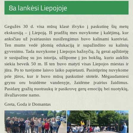
8a lankėsi Liepojoje
Gegužės 30 d. visa mūsų klasė išvyko į paskutinę šių metų
ekskursiją – į Liepoją. Iš pradžių mes nuvykome į kalėjimą, kur
anksčiau už įvairiausius nusižengimus buvo kalinami kareiviai.
Ten mums vedė įdomią edukaciją ir supažindino su kalinių
gyvenimu. Tada nuvykome į Liepojos bažnyčią. Ją gerai apžiūrėję
ir susipažinę su jos istorija, užlipome į jos bokštą, kurio aukštis
siekia beveik 50 m. Iš ten buvo matyti visas Liepojos miestas ir
jūra. Po to turėjome laisvo laiko papietauti. Pasistiprinę nuvykome
prie jūros, kur ir buvo mūsų paskutinė stotelė. Mėgaudamiesi
grynu oru braidėme vandenyje, žaidėme įvairius žaidimus.
Pasidarę gražių nuotraukų ir pasikrovę gerų emocijų bei nuotykių,
išvažiavome namo.
Greta, Goda ir Domantas