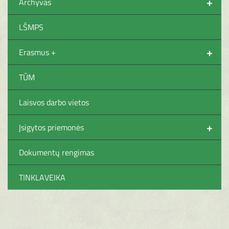
+
Archyvas
LŠMPS
+
Erasmus +
TŪM
Laisvos darbo vietos
+
Įsigytos priemonės
Dokumentų rengimas
TINKLAVEIKA