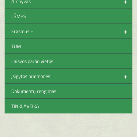
+
Archyvas
LŠMPS
+
Erasmus +
TŪM
Laisvos darbo vietos
+
Įsigytos priemonės
Dokumentų rengimas
TINKLAVEIKA