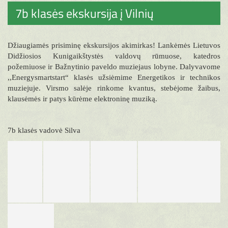
7b klasės ekskursija į Vilnių
Džiaugiamės prisiminę ekskursijos akimirkas! Lankėmės Lietuvos
Didžiosios Kunigaikštystės valdovų rūmuose, katedros
požemiuose ir Bažnytinio paveldo muziejaus lobyne. Dalyvavome
,,Energysmartstart“ klasės užsiėmime Energetikos ir technikos
muziejuje. Virsmo salėje rinkome kvantus, stebėjome žaibus,
klausėmės ir patys kūrėme elektroninę muziką.
7b klasės vadovė Silva