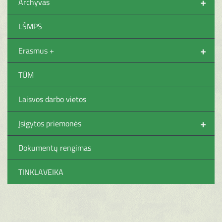
+
Archyvas
LŠMPS
+
Erasmus +
TŪM
Laisvos darbo vietos
+
Įsigytos priemonės
Dokumentų rengimas
TINKLAVEIKA