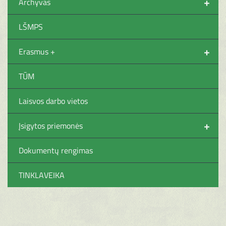
+
Archyvas
LŠMPS
+
Erasmus +
TŪM
Laisvos darbo vietos
+
Įsigytos priemonės
Dokumentų rengimas
TINKLAVEIKA