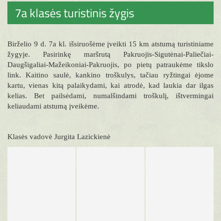
7a klasės turistinis žygis
Birželio 9 d. 7a kl. išsiruošėme įveikti 15 km atstumą turistiniame
žygyje. Pasirinkę maršrutą Pakruojis-Sigutėnai-Paliečiai-
Daugšigaliai-Mažeikoniai-Pakruojis, po pietų patraukėme tikslo
link. Kaitino saulė, kankino troškulys, tačiau ryžtingai ėjome
kartu, vienas kitą palaikydami, kai atrodė, kad laukia dar ilgas
kelias. Bet pailsėdami, numalšindami troškulį, ištvermingai
keliaudami atstumą įveikėme.
Klasės vadovė Jurgita Lazickienė